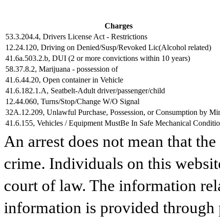
Charges
53.3.204.4, Drivers License Act - Restrictions
12.24.120, Driving on Denied/Susp/Revoked Lic(Alcohol related)
41.6a.503.2.b, DUI (2 or more convictions within 10 years)
58.37.8.2, Marijuana - possession of
41.6.44.20, Open container in Vehicle
41.6.182.1.A, Seatbelt-Adult driver/passenger/child
12.44.060, Turns/Stop/Change W/O Signal
32A.12.209, Unlawful Purchase, Possession, or Consumption by Mi
41.6.155, Vehicles / Equipment MustBe In Safe Mechanical Conditi
An arrest does not mean that the
crime. Individuals on this websit
court of law. The information rel
information is provided through