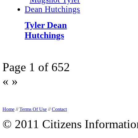
Tyler Dean
Hutchings
Page
1
of 652
«
»
Home
//
Terms Of Use
//
Contact
© 2011 Citizens Informati