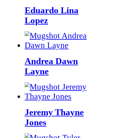
Eduardo Lina
Lopez
Andrea Dawn
Layne
Jeremy Thayne
Jones