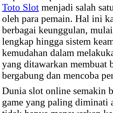
Toto Slot
menjadi salah sat
oleh para pemain. Hal ini k
berbagai keunggulan, mulai
lengkap hingga sistem keama
kemudahan dalam melakukan
yang ditawarkan membuat b
bergabung dan mencoba per
Dunia slot online semakin 
game yang paling diminati 