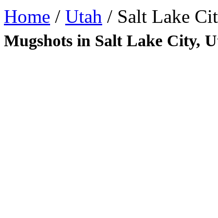
Home
/
Utah
/ Salt Lake Ci
Mugshots in Salt Lake City, U