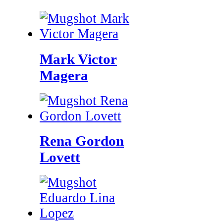
Mark Victor
Magera
Rena Gordon
Lovett