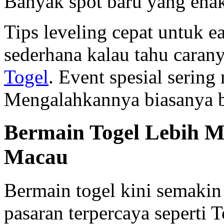
Banyak spot baru yang enak
Tips leveling cepat untuk e
sederhana kalau tahu caran
Togel
. Event spesial serin
Mengalahkannya biasanya bu
Bermain Togel Lebih M
Macau
Bermain togel kini semaki
pasaran terpercaya seperti