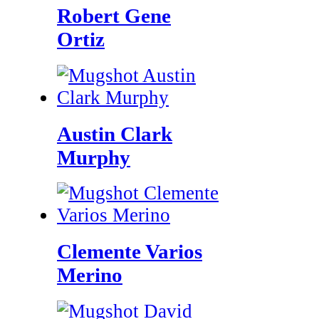
Robert Gene
Ortiz
Austin Clark
Murphy
Clemente Varios
Merino