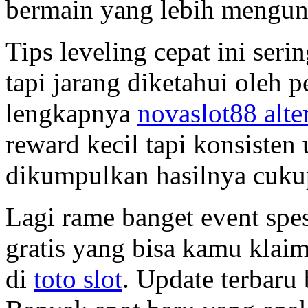
bermain yang lebih mengu
Tips leveling cepat ini ser
tapi jarang diketahui oleh p
lengkapnya
novaslot88 alter
reward kecil tapi konsisten 
dikumpulkan hasilnya cukup
Lagi rame banget event spes
gratis yang bisa kamu klai
di
toto slot
. Update terbaru 