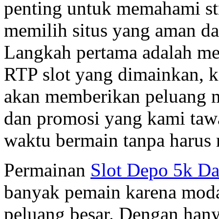
penting untuk memahami str
memilih situs yang aman da
Langkah pertama adalah me
RTP slot yang dimainkan, k
akan memberikan peluang m
dan promosi yang kami ta
waktu bermain tanpa harus
Permainan
Slot Depo 5k D
banyak pemain karena moda
peluang besar. Dengan hany