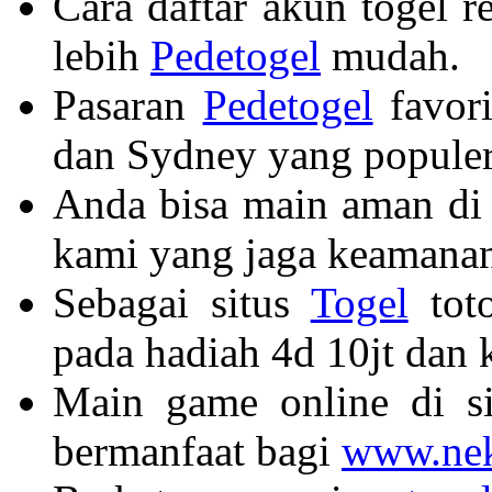
Cara daftar akun togel 
lebih
Pedetogel
mudah.
Pasaran
Pedetogel
favori
dan Sydney yang populer
Anda bisa main aman di
kami yang jaga keamanan
Sebagai situs
Togel
toto
pada hadiah 4d 10jt dan
Main game online di si
bermanfaat bagi
www.nek