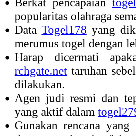
Berkat pencapaian
toge
popularitas olahraga sem
Data
Togel178
yang dik
merumus togel dengan le
Harap dicermati apa
rchgate.net
taruhan sebe
dilakukan.
Agen judi resmi dan t
yang aktif dalam
togel27
Gunakan rencana yang 