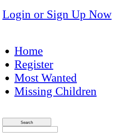
Login
or
Sign Up Now
Home
Register
Most Wanted
Missing Children