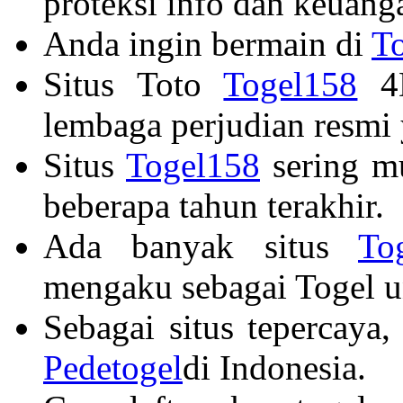
proteksi info dan keuang
Anda ingin bermain di
T
Situs Toto
Togel158
4D
lembaga perjudian resmi 
Situs
Togel158
sering mu
beberapa tahun terakhir.
Ada banyak situs
To
mengaku sebagai Togel u
Sebagai situs tepercaya,
Pedetogel
di Indonesia.