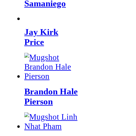
Samaniego
Jay Kirk
Price
Brandon Hale
Pierson