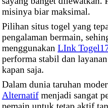
sayang banget dilewatkan. 
misinya biar maksimal.
Pilihan situs togel yang te
pengalaman bermain, sehin
menggunakan
LInk Togel1
performa stabil dan layana
kapan saja.
Dalam dunia taruhan modern
Alternatif
menjadi sangat p
pemain untuk tetap aktif ta