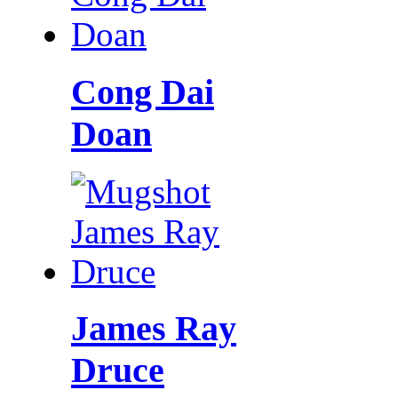
Cong Dai
Doan
James Ray
Druce