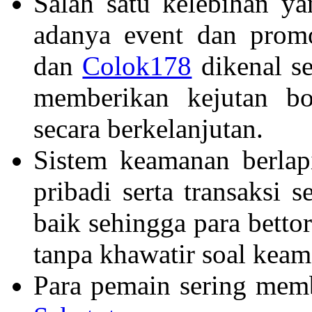
Salah satu kelebihan y
adanya event dan promo
dan
Colok178
dikenal se
memberikan kejutan b
secara berkelanjutan.
Sistem keamanan berlap
pribadi serta transaksi 
baik sehingga para betto
tanpa khawatir soal keam
Para pemain sering memb