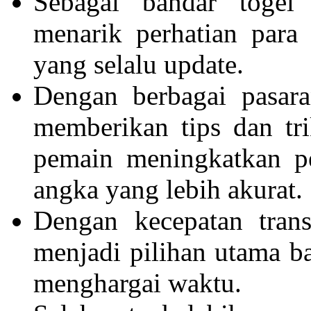
Sebagai bandar togel
menarik perhatian para 
yang selalu update.
Dengan berbagai pasar
memberikan tips dan tr
pemain meningkatkan p
angka yang lebih akurat.
Dengan kecepatan tran
menjadi pilihan utama b
menghargai waktu.