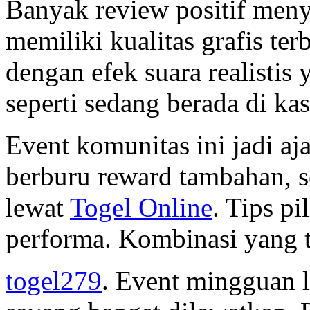
Banyak review positif me
memiliki kualitas grafis ter
dengan efek suara realisti
seperti sedang berada di kas
Event komunitas ini jadi a
berburu reward tambahan, 
lewat
Togel Online
. Tips p
performa. Kombinasi yang t
togel279
. Event mingguan 