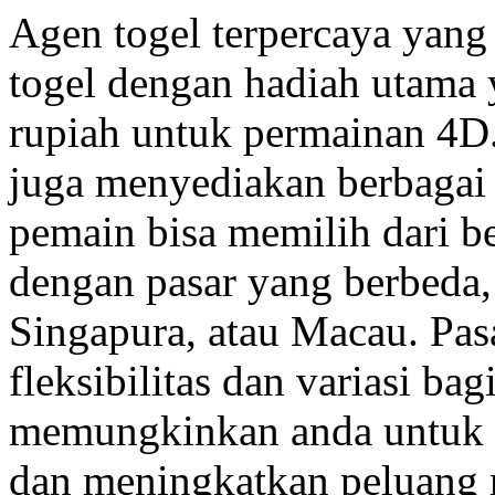
Agen togel terpercaya yan
togel dengan hadiah utama y
rupiah untuk permainan 4D.
juga menyediakan berbagai 
pemain bisa memilih dari be
dengan pasar yang berbeda,
Singapura, atau Macau. Pa
fleksibilitas dan variasi ba
memungkinkan anda untuk m
dan meningkatkan peluang