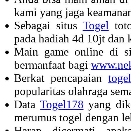
kami yang jaga keamanan
Sebagai situs
Togel
toto
pada hadiah 4d 10jt dan
Main game online di si
bermanfaat bagi
www.nek
Berkat pencapaian
toge
popularitas olahraga sem
Data
Togel178
yang dik
merumus togel dengan le
Harap dicermati apa