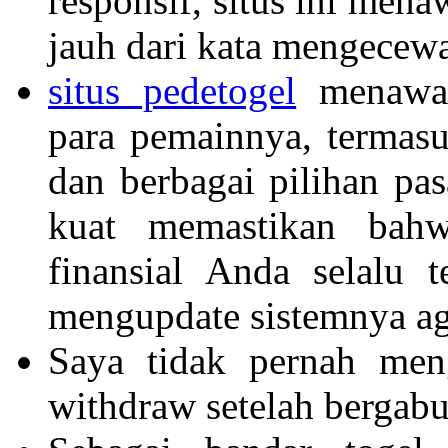
responsif, situs ini me
jauh dari kata mengecew
situs pedetogel
menawar
para pemainnya, termasu
dan berbagai pilihan pa
kuat memastikan bahw
finansial Anda selalu t
mengupdate sistemnya ag
Saya tidak pernah meng
withdraw setelah berga