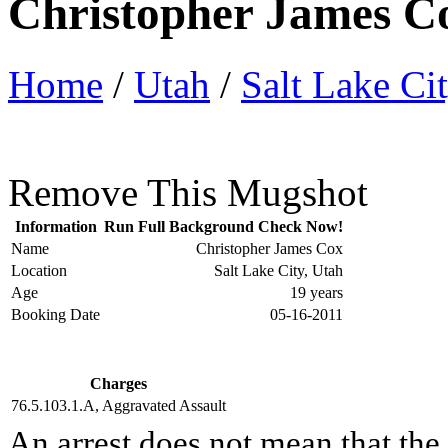
Christopher James C
Home
/
Utah
/
Salt Lake Ci
Remove This Mugshot
Information
Run Full Background Check Now!
Name
Christopher James Cox
Location
Salt Lake City, Utah
Age
19 years
Booking Date
05-16-2011
Charges
76.5.103.1.A, Aggravated Assault
An arrest does not mean that the