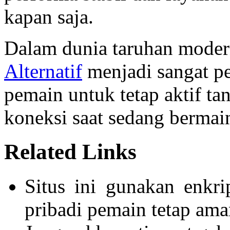
kapan saja.
Dalam dunia taruhan modern
Alternatif
menjadi sangat p
pemain untuk tetap aktif ta
koneksi saat sedang bermai
Related Links
Situs ini gunakan enkri
pribadi pemain tetap ama