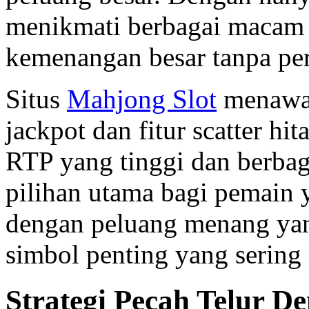
menikmati berbagai macam 
kemenangan besar tanpa pe
Situs
Mahjong Slot
menawar
jackpot dan fitur scatter h
RTP yang tinggi dan berbaga
pilihan utama bagi pemain 
dengan peluang menang yang
simbol penting yang sering
Strategi Pecah Telur 