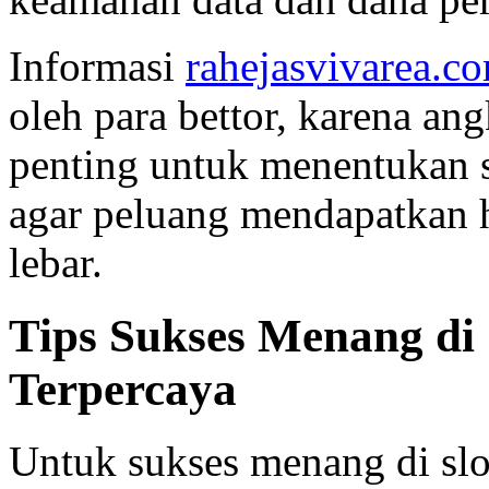
Informasi
rahejasvivarea.c
oleh para bettor, karena an
penting untuk menentukan s
agar peluang mendapatkan h
lebar.
Tips Sukses Menang di 
Terpercaya
Untuk sukses menang di slot