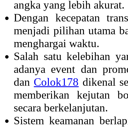
angka yang lebih akurat.
Dengan kecepatan tran
menjadi pilihan utama b
menghargai waktu.
Salah satu kelebihan y
adanya event dan promo
dan
Colok178
dikenal se
memberikan kejutan b
secara berkelanjutan.
Sistem keamanan berlap