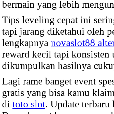
bermain yang lebih mengu
Tips leveling cepat ini ser
tapi jarang diketahui oleh p
lengkapnya
novaslot88 alter
reward kecil tapi konsisten 
dikumpulkan hasilnya cukup
Lagi rame banget event spes
gratis yang bisa kamu klai
di
toto slot
. Update terbaru 