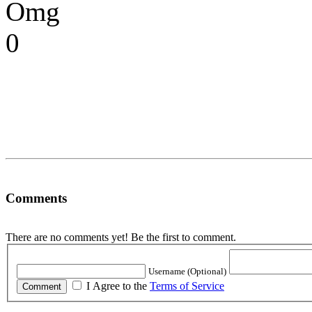
Omg
0
Comments
There are no comments yet! Be the first to comment.
Username (Optional)
I Agree to the
Terms of Service