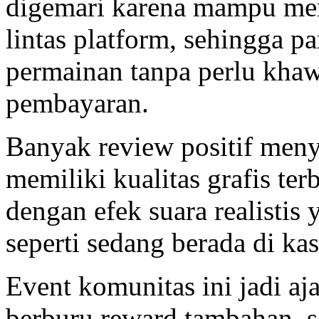
digemari karena mampu me
lintas platform, sehingga 
permainan tanpa perlu khaw
pembayaran.
Banyak review positif me
memiliki kualitas grafis ter
dengan efek suara realisti
seperti sedang berada di kas
Event komunitas ini jadi a
berburu reward tambahan, 