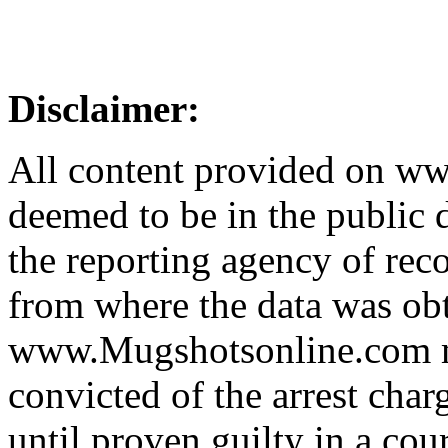
Disclaimer:
All content provided on w
deemed to be in the public
the reporting agency of recor
from where the data was ob
www.Mugshotsonline.com m
convicted of the arrest cha
until proven guilty in a cour