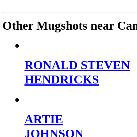
Other Mugshots near Ca
RONALD STEVEN
HENDRICKS
ARTIE
JOHNSON