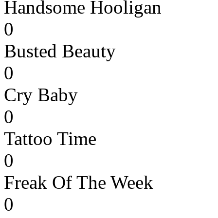
Handsome Hooligan
0
Busted Beauty
0
Cry Baby
0
Tattoo Time
0
Freak Of The Week
0