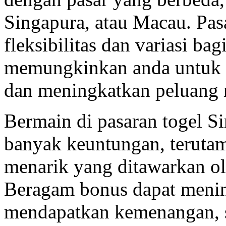
Singapura, atau Macau. Pa
fleksibilitas dan variasi ba
memungkinkan anda untuk m
dan meningkatkan peluang
Bermain di pasaran togel S
banyak keuntungan, teruta
menarik yang ditawarkan o
Beragam bonus dapat meni
mendapatkan kemenangan, 