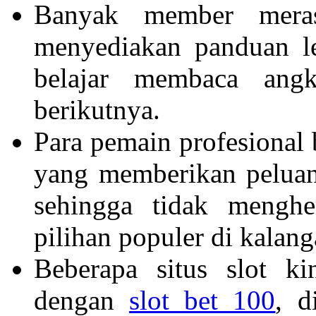
Banyak member mera
menyediakan panduan l
belajar membaca ang
berikutnya.
Para pemain profesional
yang memberikan peluang
sehingga tidak mengh
pilihan populer di kalan
Beberapa situs slot k
dengan
slot bet 100
, d