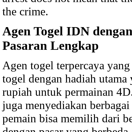
the crime.
Agen Togel IDN dengan
Pasaran Lengkap
Agen togel terpercaya yan
togel dengan hadiah utama y
rupiah untuk permainan 4D.
juga menyediakan berbagai 
pemain bisa memilih dari be
dengan pasar yang berbeda,