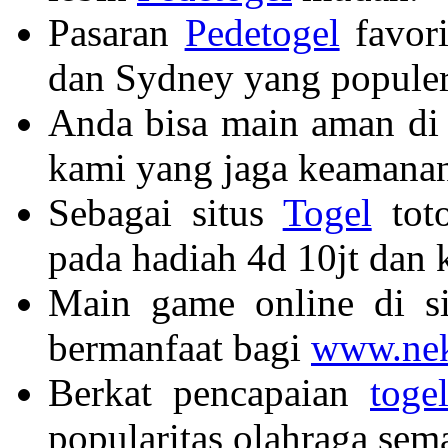
Pasaran
Pedetogel
favori
dan Sydney yang populer
Anda bisa main aman di
kami yang jaga keamanan
Sebagai situs
Togel
toto
pada hadiah 4d 10jt dan
Main game online di si
bermanfaat bagi
www.nek
Berkat pencapaian
toge
popularitas olahraga sem