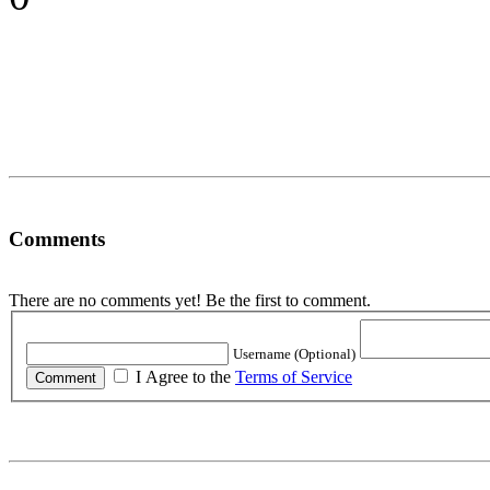
Comments
There are no comments yet! Be the first to comment.
Username (Optional)
I Agree to the
Terms of Service