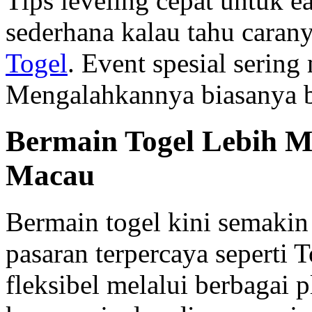
Tips leveling cepat untuk e
sederhana kalau tahu caran
Togel
. Event spesial serin
Mengalahkannya biasanya bu
Bermain Togel Lebih M
Macau
Bermain togel kini semaki
pasaran terpercaya seperti
fleksibel melalui berbagai 