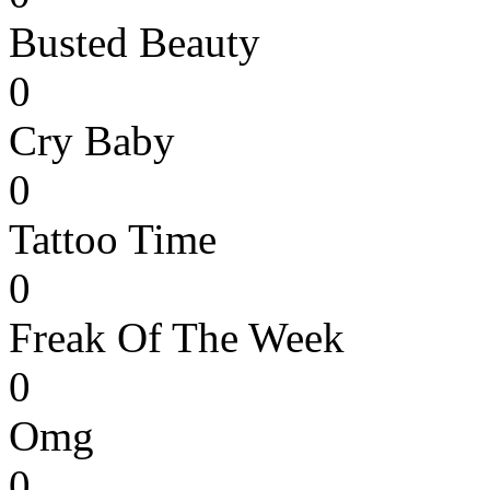
Busted Beauty
0
Cry Baby
0
Tattoo Time
0
Freak Of The Week
0
Omg
0