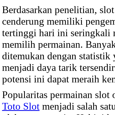
Berdasarkan penelitian, sl
cenderung memiliki pengem
tertinggi hari ini seringka
memilih permainan. Banyak 
ditemukan dengan statistik
menjadi daya tarik tersend
potensi ini dapat meraih ke
Popularitas permainan slot
Toto Slot
menjadi salah sat