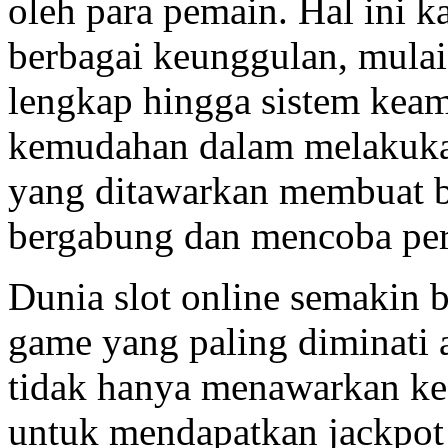
oleh para pemain. Hal ini k
berbagai keunggulan, mulai
lengkap hingga sistem keama
kemudahan dalam melakukan
yang ditawarkan membuat b
bergabung dan mencoba per
Dunia slot online semakin 
game yang paling diminati 
tidak hanya menawarkan kes
untuk mendapatkan jackpo