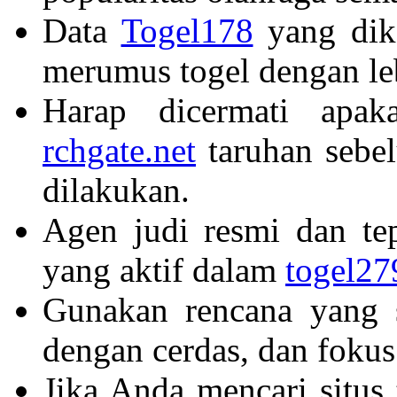
Data
Togel178
yang dik
merumus togel dengan le
Harap dicermati apa
rchgate.net
taruhan sebe
dilakukan.
Agen judi resmi dan t
yang aktif dalam
togel27
Gunakan rencana yang 
dengan cerdas, dan foku
Jika Anda mencari situs