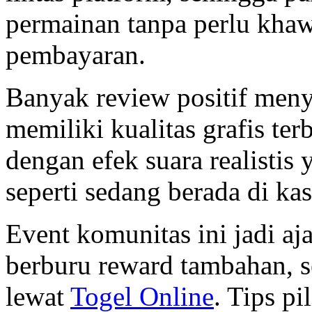
permainan tanpa perlu khaw
pembayaran.
Banyak review positif me
memiliki kualitas grafis ter
dengan efek suara realisti
seperti sedang berada di kas
Event komunitas ini jadi a
berburu reward tambahan, 
lewat
Togel Online
. Tips p