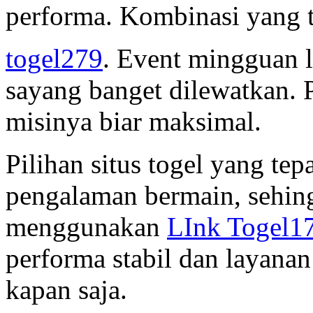
performa. Kombinasi yang t
togel279
. Event mingguan 
sayang banget dilewatkan. 
misinya biar maksimal.
Pilihan situs togel yang te
pengalaman bermain, sehin
menggunakan
LInk Togel1
performa stabil dan layana
kapan saja.