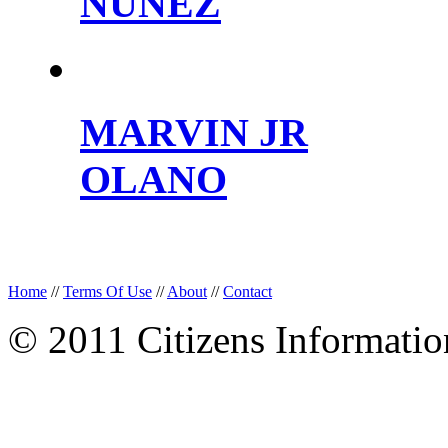
NUNEZ
MARVIN JR
OLANO
Home
//
Terms Of Use
//
About
//
Contact
© 2011 Citizens Informati