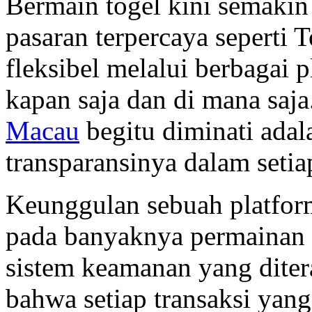
Bermain togel kini semaki
pasaran terpercaya seperti
fleksibel melalui berbagai 
kapan saja dan di mana saj
Macau
begitu diminati adal
transparansinya dalam seti
Keunggulan sebuah platform 
pada banyaknya permainan y
sistem keamanan yang dite
bahwa setiap transaksi yan