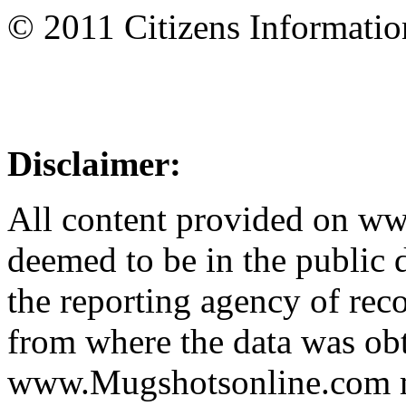
© 2011 Citizens Informati
Disclaimer:
All content provided on w
deemed to be in the public
the reporting agency of recor
from where the data was ob
www.Mugshotsonline.com m