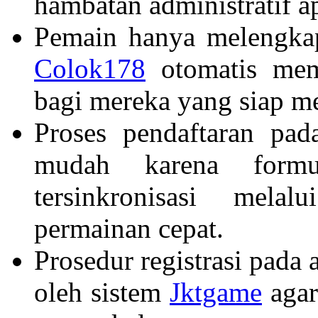
hambatan administratif a
Pemain hanya melengkapi
Colok178
otomatis mem
bagi mereka yang siap m
Proses pendaftaran pad
mudah karena formu
tersinkronisasi mela
permainan cepat.
Prosedur registrasi pada 
oleh sistem
Jktgame
agar