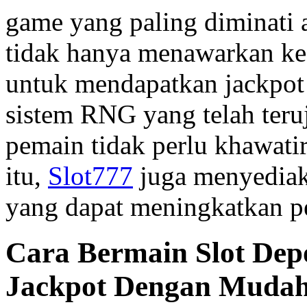
game yang paling diminati 
tidak hanya menawarkan kes
untuk mendapatkan jackpo
sistem RNG yang telah teru
pemain tidak perlu khawati
itu,
Slot777
juga menyediak
yang dapat meningkatkan p
Cara Bermain Slot Dep
Jackpot Dengan Muda