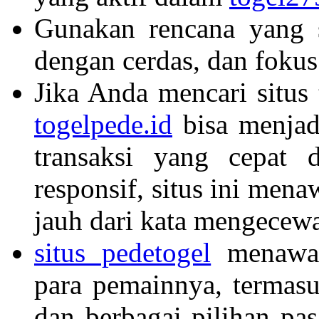
Gunakan rencana yang 
dengan cerdas, dan foku
Jika Anda mencari situs
togelpede.id
bisa menjadi
transaksi yang cepat 
responsif, situs ini me
jauh dari kata mengecew
situs pedetogel
menawar
para pemainnya, termasu
dan berbagai pilihan pa