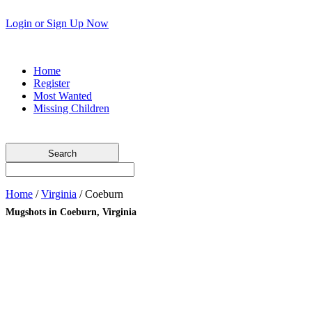
Login
or
Sign Up Now
Home
Register
Most Wanted
Missing Children
Home
/
Virginia
/ Coeburn
Mugshots in Coeburn, Virginia