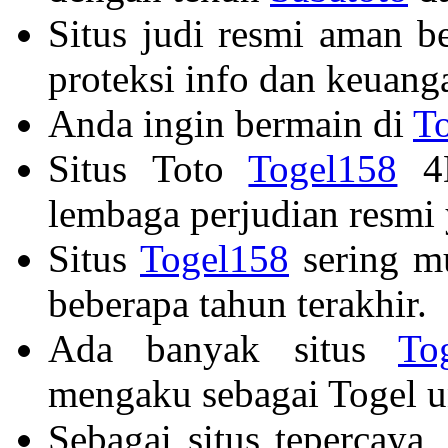
Situs judi resmi aman b
proteksi info dan keuang
Anda ingin bermain di
T
Situs Toto
Togel158
4D
lembaga perjudian resmi 
Situs
Togel158
sering mu
beberapa tahun terakhir.
Ada banyak situs
To
mengaku sebagai Togel u
Sebagai situs tepercaya,