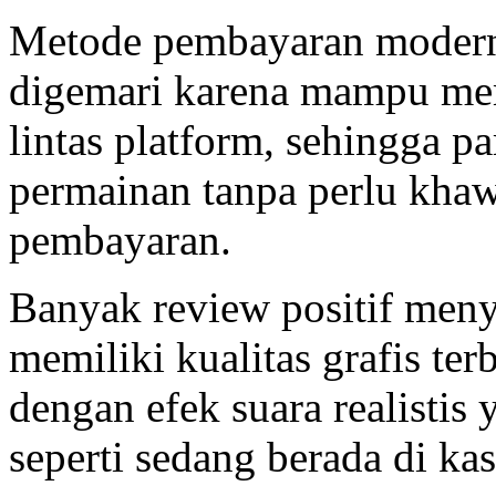
Metode pembayaran modern
digemari karena mampu me
lintas platform, sehingga 
permainan tanpa perlu khaw
pembayaran.
Banyak review positif me
memiliki kualitas grafis ter
dengan efek suara realisti
seperti sedang berada di kas