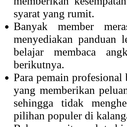
memberikan kesempatan
syarat yang rumit.
Banyak member mera
menyediakan panduan l
belajar membaca ang
berikutnya.
Para pemain profesional
yang memberikan peluang
sehingga tidak mengh
pilihan populer di kalan