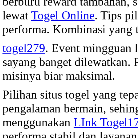
berburu reward tambahan, 
lewat
Togel Online
. Tips p
performa. Kombinasi yang t
togel279
. Event mingguan 
sayang banget dilewatkan. 
misinya biar maksimal.
Pilihan situs togel yang te
pengalaman bermain, sehin
menggunakan
LInk Togel1
performa stabil dan layana