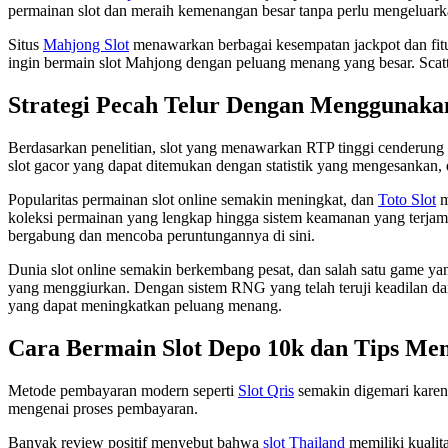
permainan slot dan meraih kemenangan besar tanpa perlu mengeluark
Situs
Mahjong Slot
menawarkan berbagai kesempatan jackpot dan fitur
ingin bermain slot Mahjong dengan peluang menang yang besar. Scat
Strategi Pecah Telur Dengan Menggunaka
Berdasarkan penelitian, slot yang menawarkan RTP tinggi cenderung
slot gacor yang dapat ditemukan dengan statistik yang mengesankan, d
Popularitas permainan slot online semakin meningkat, dan
Toto Slot
m
koleksi permainan yang lengkap hingga sistem keamanan yang terjam
bergabung dan mencoba peruntungannya di sini.
Dunia slot online semakin berkembang pesat, dan salah satu game yan
yang menggiurkan. Dengan sistem RNG yang telah teruji keadilan dan
yang dapat meningkatkan peluang menang.
Cara Bermain Slot Depo 10k dan Tips M
Metode pembayaran modern seperti
Slot Qris
semakin digemari karen
mengenai proses pembayaran.
Banyak review positif menyebut bahwa
slot Thailand
memiliki kualita