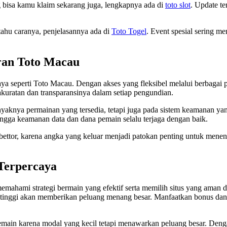
ng bisa kamu klaim sekarang juga, lengkapnya ada di
toto slot
. Update te
tahu caranya, penjelasannya ada di
Toto Togel
. Event spesial sering m
ran Toto Macau
a seperti Toto Macau. Dengan akses yang fleksibel melalui berbagai pl
akuratan dan transparansinya dalam setiap pengundian.
nyaknya permainan yang tersedia, tetapi juga pada sistem keamanan ya
hingga keamanan data dan dana pemain selalu terjaga dengan baik.
a bettor, karena angka yang keluar menjadi patokan penting untuk mene
 Terpercaya
emahami strategi bermain yang efektif serta memilih situs yang aman d
P tinggi akan memberikan peluang menang besar. Manfaatkan bonus d
pemain karena modal yang kecil tetapi menawarkan peluang besar. Den