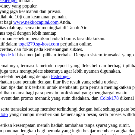
Pedetogel
mudah.
ydney yang populer.
yang jaga keamanan dan privasi.
diah 4d 10jt dan keamanan pemain.
at bagi
www.nekkocapital.com
Anda.
ritas olahraga semakin meningkat di Tanah Air.
us togel dengan lebih mantap.
aruhan sebelum penarikan hadiah bonus bisa dilakukan.
tif dalam
togel279.sg-host.com
perjudian online.
 cerdas, dan fokus pada kemenangan sukses.
elpede.id
bisa menjadi pilihan terbaik. Dengan sistem transaksi yang 
innya, termasuk metode deposit yang fleksibel dan berbagai pilih
ini juga terus mengupdate sistemnya agar lebih nyaman digunakan.
w setelah bergabung dengan
Pedetogel
.
hatian para pemain dengan fitur live result yang selalu update.
an tips dan trik terbaru untuk membantu para pemain meningkatkan p
ilihan utama bagi para pemain profesional yang menghargai waktu.
a event dan promo menarik yang rutin diadakan, dan
Colok178
dikenal 
serta transaksi setiap member terlindungi dengan baik sehingga para b
toto
yang mampu memberikan kemenangan besar, serta proses withdra
erikan kesempatan meraih hadiah tambahan tanpa syarat yang rumit.
 panduan lengkap bagi pemula yang ingin belajar membaca angka dan