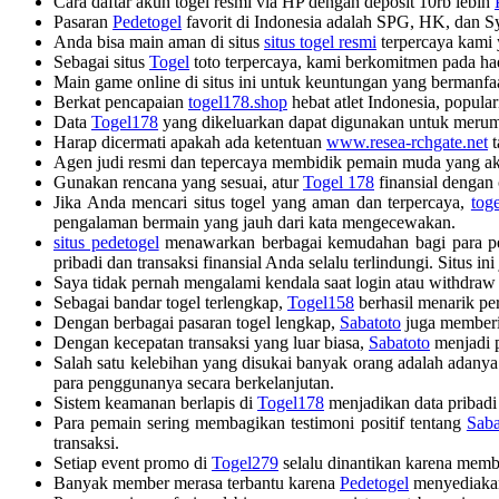
Cara daftar akun togel resmi via HP dengan deposit 10rb lebih
Pasaran
Pedetogel
favorit di Indonesia adalah SPG, HK, dan S
Anda bisa main aman di situs
situs togel resmi
terpercaya kami 
Sebagai situs
Togel
toto terpercaya, kami berkomitmen pada ha
Main game online di situs ini untuk keuntungan yang bermanfa
Berkat pencapaian
togel178.shop
hebat atlet Indonesia, popula
Data
Togel178
yang dikeluarkan dapat digunakan untuk merum
Harap dicermati apakah ada ketentuan
www.resea-rchgate.net
t
Agen judi resmi dan tepercaya membidik pemain muda yang ak
Gunakan rencana yang sesuai, atur
Togel 178
finansial dengan
Jika Anda mencari situs togel yang aman dan terpercaya,
tog
pengalaman bermain yang jauh dari kata mengecewakan.
situs pedetogel
menawarkan berbagai kemudahan bagi para pema
pribadi dan transaksi finansial Anda selalu terlindungi. Situs 
Saya tidak pernah mengalami kendala saat login atau withdra
Sebagai bandar togel terlengkap,
Togel158
berhasil menarik per
Dengan berbagai pasaran togel lengkap,
Sabatoto
juga memberik
Dengan kecepatan transaksi yang luar biasa,
Sabatoto
menjadi p
Salah satu kelebihan yang disukai banyak orang adalah adany
para penggunanya secara berkelanjutan.
Sistem keamanan berlapis di
Togel178
menjadikan data pribadi 
Para pemain sering membagikan testimoni positif tentang
Saba
transaksi.
Setiap event promo di
Togel279
selalu dinantikan karena memb
Banyak member merasa terbantu karena
Pedetogel
menyediakan