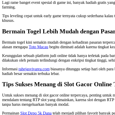
Lagi rame banget event spesial di game ini, banyak hadiah gratis ya
farming.
Tips leveling cepat untuk early game ternyata cukup sederhana kalau 
khusus.
Bermain Togel Lebih Mudah dengan Pasa
Bermain togel kini semakin mudah dengan kehadiran pasaran terpercay
alasan mengapa
Toto Macau
begitu diminati adalah karena tingkat ke
Keunggulan sebuah platform judi online tidak hanya terletak pada ba
dilakukan oleh pemain terlindungi dengan enkripsi tingkat tinggi, se
Informasi
rahejasvivarea.com
biasanya ditunggu setiap hari oleh par
hadiah besar semakin terbuka lebar.
Tips Sukses Menang di Slot Gacor Online
Untuk sukses menang di slot gacor online terpercaya, penting untuk m
mendalam tentang RTP slot yang dimainkan, karena slot dengan RT
tanpa harus mengeluarkan banyak modal.
Permainan
Slot Depo 5k Dana
telah menjadi pilihan favorit banyak 