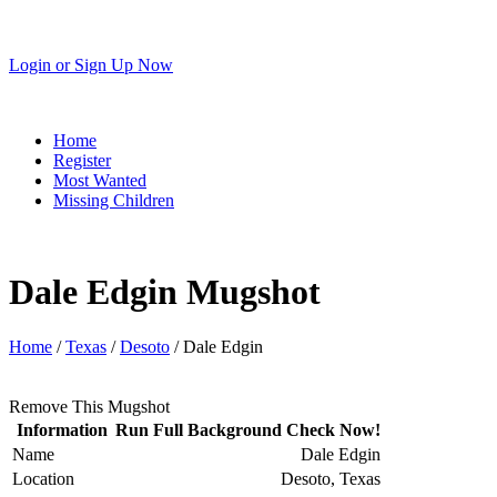
Login
or
Sign Up Now
Home
Register
Most Wanted
Missing Children
Dale Edgin Mugshot
Home
/
Texas
/
Desoto
/ Dale Edgin
Remove This Mugshot
Information
Run Full Background Check Now!
Name
Dale Edgin
Location
Desoto, Texas