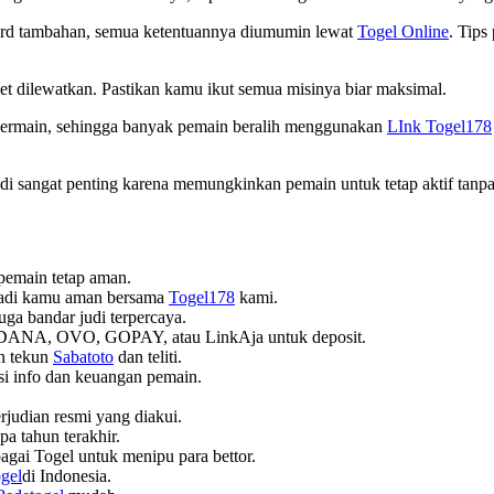
ward tambahan, semua ketentuannya diumumin lewat
Togel Online
. Tips
et dilewatkan. Pastikan kamu ikut semua misinya biar maksimal.
 bermain, sehingga banyak pemain beralih menggunakan
LInk Togel178
i sangat penting karena memungkinkan pemain untuk tetap aktif tanpa
pemain tetap aman.
ribadi kamu aman bersama
Togel178
kami.
 juga bandar judi terpercaya.
 DANA, OVO, GOPAY, atau LinkAja untuk deposit.
n tekun
Sabatoto
dan teliti.
si info dan keuangan pemain.
erjudian resmi yang diakui.
pa tahun terakhir.
gai Togel untuk menipu para bettor.
gel
di Indonesia.