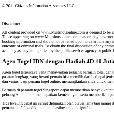
© 2011 Citizens Information Associates LLC
Disclaimer:
All content provided on www.Mugshotsonline.com is deemed to be in th
Those appearing on www.Mugshotsonline.com may or may have not been c
booking information and should not be relied upon to determine any in
outcome of criminal trials. To obtain the final disposition of any cr
accuracy as they are reported by the public services agency or public 
Agen Togel IDN dengan Hadiah 4D 10 Jut
Agen togel terpercaya yang menawarkan peluang bermain togel dengan
pasaran lengkap, yang berarti pemain bisa memilih dari berbagai jen
dan variasi bagi pemain togel online, memungkinkan anda untuk men
Bermain di pasaran togel Singapore dapat memberikan banyak keunt
peluang Anda untuk mendapatkan kemenangan, serta memberikan p
Tips leveling cepat ini sering digunakan oleh player lama tapi jarang
pemain aktif. Jika dikumpulkan hasilnya cukup signifikan.