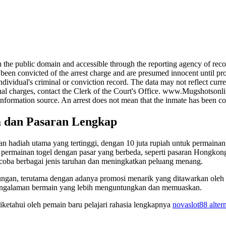
e public domain and accessible through the reporting agency of record
onvicted of the arrest charge and are presumed innocent until proven 
dividual's criminal or conviction record. The data may not reflect curre
iminal charges, contact the Clerk of the Court's Office. www.Mugshotson
information source. An arrest does not mean that the inmate has been co
a dan Pasaran Lengkap
 hadiah utama yang tertinggi, dengan 10 juta rupiah untuk permainan
is permainan togel dengan pasar yang berbeda, seperti pasaran Hongkon
coba berbagai jenis taruhan dan meningkatkan peluang menang.
ungan, terutama dengan adanya promosi menarik yang ditawarkan oleh
engalaman bermain yang lebih menguntungkan dan memuaskan.
 diketahui oleh pemain baru pelajari rahasia lengkapnya
novaslot88 altern