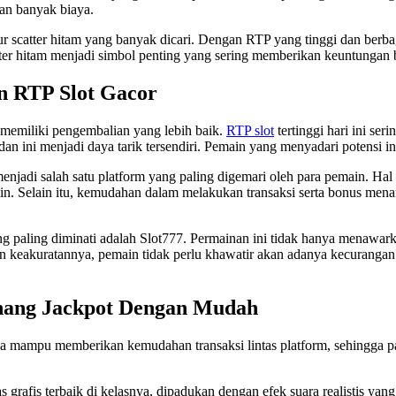
an banyak biaya.
 scatter hitam yang banyak dicari. Dengan RTP yang tinggi dan berbaga
ter hitam menjadi simbol penting yang sering memberikan keuntungan b
n RTP Slot Gacor
 memiliki pengembalian yang lebih baik.
RTP slot
tertinggi hari ini se
an ini menjadi daya tarik tersendiri. Pemain yang menyadari potensi i
enjadi salah satu platform yang paling digemari oleh para pemain. Hal 
in. Selain itu, kemudahan dalam melakukan transaksi serta bonus men
g paling diminati adalah Slot777. Permainan ini tidak hanya menawark
 keakuratannya, pemain tidak perlu khawatir akan adanya kecurangan.
enang Jackpot Dengan Mudah
a mampu memberikan kemudahan transaksi lintas platform, sehingga pa
s grafis terbaik di kelasnya, dipadukan dengan efek suara realistis ya