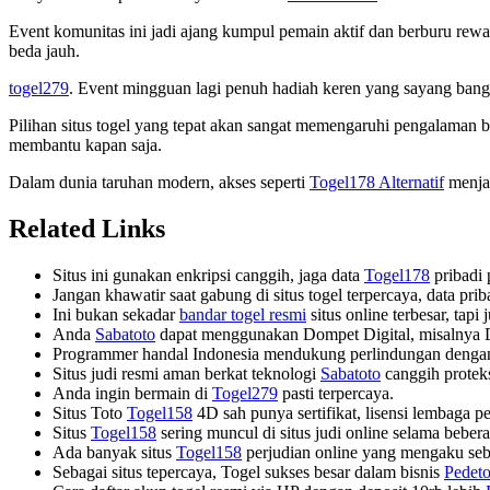
Event komunitas ini jadi ajang kumpul pemain aktif dan berburu re
beda jauh.
togel279
. Event mingguan lagi penuh hadiah keren yang sayang bang
Pilihan situs togel yang tepat akan sangat memengaruhi pengalaman
membantu kapan saja.
Dalam dunia taruhan modern, akses seperti
Togel178 Alternatif
menjad
Related Links
Situs ini gunakan enkripsi canggih, jaga data
Togel178
pribadi 
Jangan khawatir saat gabung di situs togel terpercaya, data p
Ini bukan sekadar
bandar togel resmi
situs online terbesar, tapi
Anda
Sabatoto
dapat menggunakan Dompet Digital, misalnya
Programmer handal Indonesia mendukung perlindungan denga
Situs judi resmi aman berkat teknologi
Sabatoto
canggih protek
Anda ingin bermain di
Togel279
pasti terpercaya.
Situs Toto
Togel158
4D sah punya sertifikat, lisensi lembaga p
Situs
Togel158
sering muncul di situs judi online selama bebera
Ada banyak situs
Togel158
perjudian online yang mengaku seba
Sebagai situs tepercaya, Togel sukses besar dalam bisnis
Pedeto