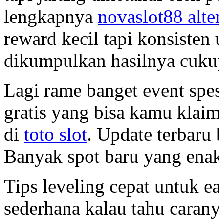
lengkapnya
novaslot88 alter
reward kecil tapi konsisten 
dikumpulkan hasilnya cukup
Lagi rame banget event spes
gratis yang bisa kamu klai
di
toto slot
. Update terbaru 
Banyak spot baru yang enak
Tips leveling cepat untuk e
sederhana kalau tahu caran