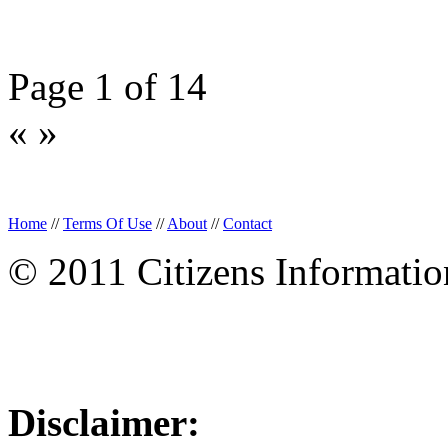
Page
1
of 14
«
»
Home
//
Terms Of Use
//
About
//
Contact
© 2011 Citizens Informati
Disclaimer: