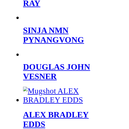
RAY
SINJA NMN
PYNANGVONG
DOUGLAS JOHN
VESNER
ALEX BRADLEY
EDDS