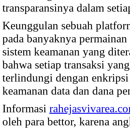
transparansinya dalam seti
Keunggulan sebuah platform 
pada banyaknya permainan y
sistem keamanan yang dite
bahwa setiap transaksi yan
terlindungi dengan enkripsi
keamanan data dan dana pem
Informasi
rahejasvivarea.c
oleh para bettor, karena an