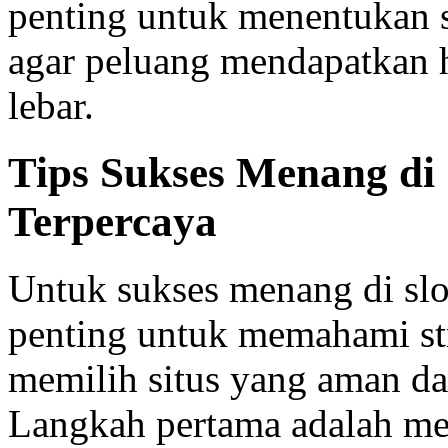
penting untuk menentukan s
agar peluang mendapatkan h
lebar.
Tips Sukses Menang di 
Terpercaya
Untuk sukses menang di slot
penting untuk memahami str
memilih situs yang aman da
Langkah pertama adalah me