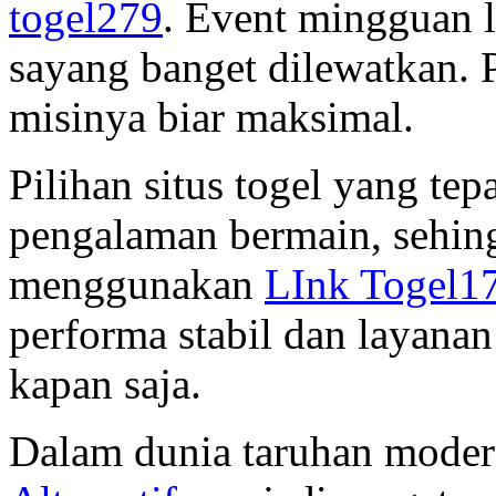
togel279
. Event mingguan 
sayang banget dilewatkan. 
misinya biar maksimal.
Pilihan situs togel yang te
pengalaman bermain, sehin
menggunakan
LInk Togel1
performa stabil dan layana
kapan saja.
Dalam dunia taruhan modern