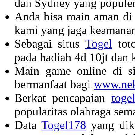
dan Sydney yang populer
Anda bisa main aman di
kami yang jaga keamanan
Sebagai situs
Togel
toto
pada hadiah 4d 10jt dan
Main game online di si
bermanfaat bagi
www.nek
Berkat pencapaian
toge
popularitas olahraga sem
Data
Togel178
yang dik