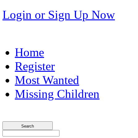
Login
or
Sign Up Now
Home
Register
Most Wanted
Missing Children