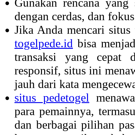
Gunakan rencana yang 
dengan cerdas, dan foku
Jika Anda mencari situs
togelpede.id
bisa menjadi
transaksi yang cepat 
responsif, situs ini me
jauh dari kata mengecew
situs pedetogel
menawar
para pemainnya, termasu
dan berbagai pilihan pa