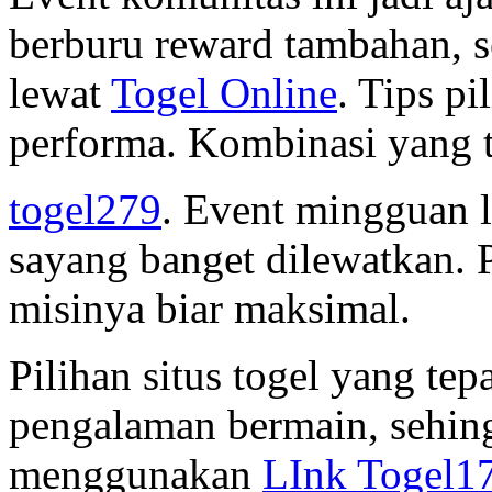
berburu reward tambahan, 
lewat
Togel Online
. Tips p
performa. Kombinasi yang t
togel279
. Event mingguan 
sayang banget dilewatkan. 
misinya biar maksimal.
Pilihan situs togel yang te
pengalaman bermain, sehin
menggunakan
LInk Togel1