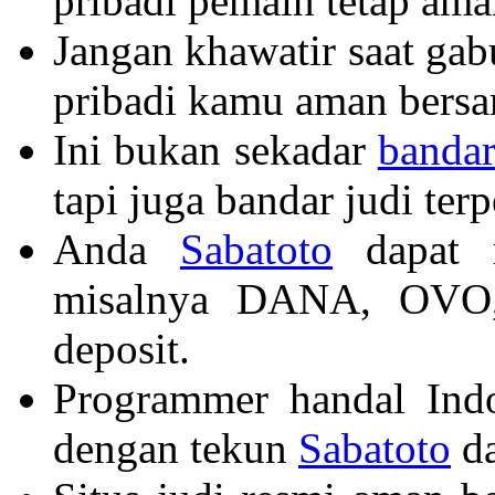
pribadi pemain tetap ama
Jangan khawatir saat gabu
pribadi kamu aman bers
Ini bukan sekadar
bandar
tapi juga bandar judi ter
Anda
Sabatoto
dapat m
misalnya DANA, OVO,
deposit.
Programmer handal Ind
dengan tekun
Sabatoto
da