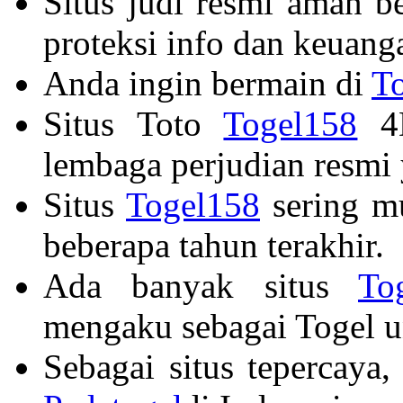
Situs judi resmi aman b
proteksi info dan keuang
Anda ingin bermain di
T
Situs Toto
Togel158
4D
lembaga perjudian resmi 
Situs
Togel158
sering mu
beberapa tahun terakhir.
Ada banyak situs
To
mengaku sebagai Togel u
Sebagai situs tepercaya,