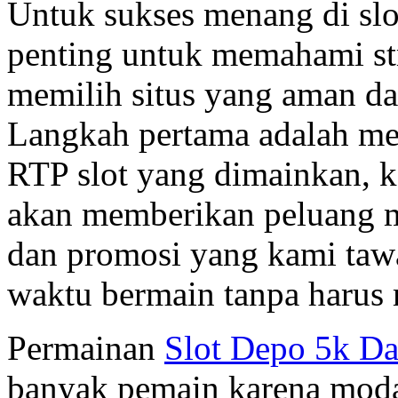
Untuk sukses menang di slot
penting untuk memahami str
memilih situs yang aman da
Langkah pertama adalah me
RTP slot yang dimainkan, k
akan memberikan peluang m
dan promosi yang kami ta
waktu bermain tanpa harus
Permainan
Slot Depo 5k D
banyak pemain karena moda