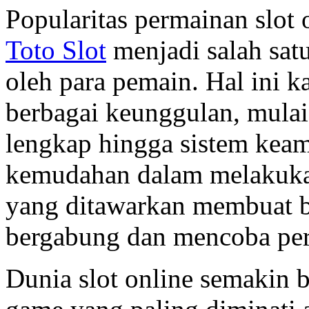
Popularitas permainan slot
Toto Slot
menjadi salah sat
oleh para pemain. Hal ini k
berbagai keunggulan, mulai
lengkap hingga sistem keama
kemudahan dalam melakukan
yang ditawarkan membuat b
bergabung dan mencoba per
Dunia slot online semakin 