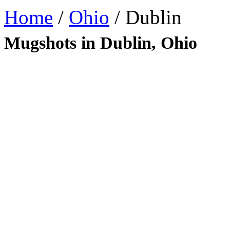
Home
/
Ohio
/ Dublin
Mugshots in Dublin, Ohio