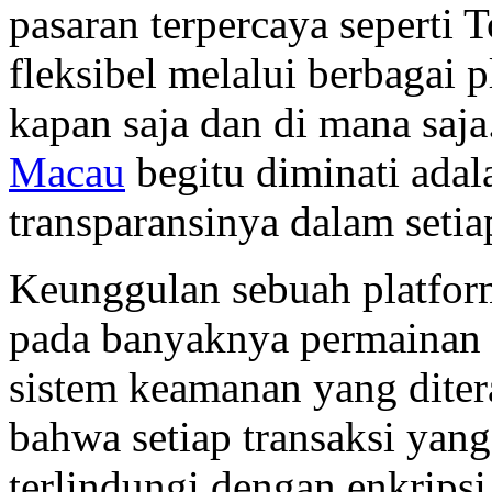
pasaran terpercaya seperti
fleksibel melalui berbagai 
kapan saja dan di mana saj
Macau
begitu diminati adal
transparansinya dalam seti
Keunggulan sebuah platform 
pada banyaknya permainan y
sistem keamanan yang dite
bahwa setiap transaksi yan
terlindungi dengan enkripsi