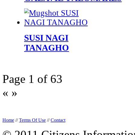
SUSI NAGI
TANAGHO
Page
1
of 63
«
»
Home
//
Terms Of Use
//
Contact
© 2011 Citizens Informati