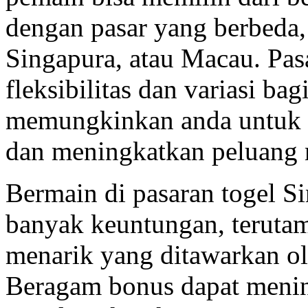
dengan pasar yang berbeda,
Singapura, atau Macau. Pa
fleksibilitas dan variasi ba
memungkinkan anda untuk m
dan meningkatkan peluang
Bermain di pasaran togel S
banyak keuntungan, teruta
menarik yang ditawarkan o
Beragam bonus dapat meni