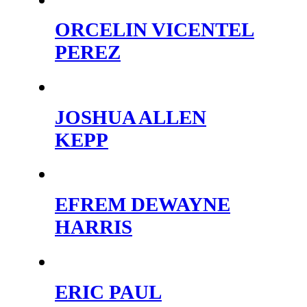
ORCELIN VICENTEL
PEREZ
JOSHUA ALLEN
KEPP
EFREM DEWAYNE
HARRIS
ERIC PAUL