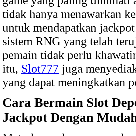
game yang paling diminati 
tidak hanya menawarkan kes
untuk mendapatkan jackpo
sistem RNG yang telah teru
pemain tidak perlu khawati
itu,
Slot777
juga menyediak
yang dapat meningkatkan p
Cara Bermain Slot Dep
Jackpot Dengan Muda