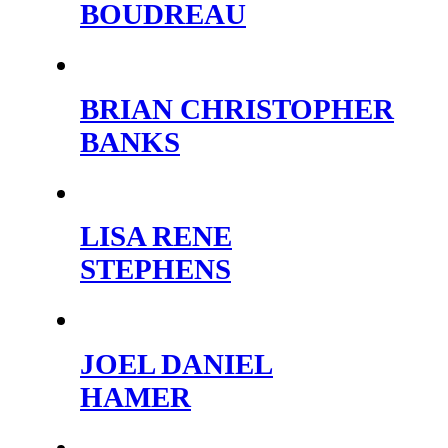
BOUDREAU
BRIAN CHRISTOPHER
BANKS
LISA RENE
STEPHENS
JOEL DANIEL
HAMER