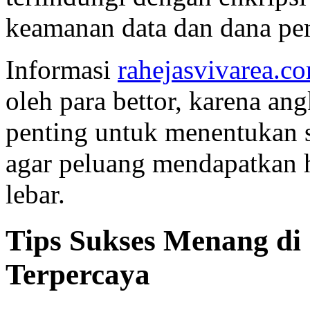
keamanan data dan dana pem
Informasi
rahejasvivarea.c
oleh para bettor, karena an
penting untuk menentukan s
agar peluang mendapatkan h
lebar.
Tips Sukses Menang di 
Terpercaya