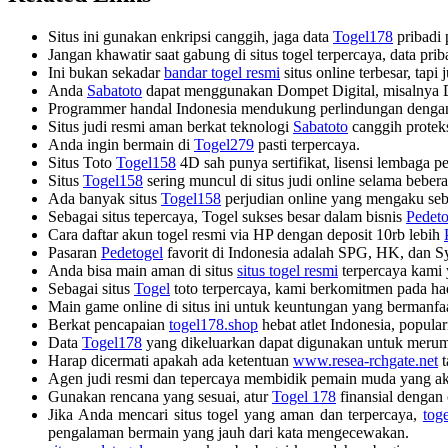
Situs ini gunakan enkripsi canggih, jaga data
Togel178
pribadi 
Jangan khawatir saat gabung di situs togel terpercaya, data p
Ini bukan sekadar
bandar togel resmi
situs online terbesar, tapi
Anda
Sabatoto
dapat menggunakan Dompet Digital, misalnya
Programmer handal Indonesia mendukung perlindungan denga
Situs judi resmi aman berkat teknologi
Sabatoto
canggih protek
Anda ingin bermain di
Togel279
pasti terpercaya.
Situs Toto
Togel158
4D sah punya sertifikat, lisensi lembaga p
Situs
Togel158
sering muncul di situs judi online selama bebera
Ada banyak situs
Togel158
perjudian online yang mengaku seba
Sebagai situs tepercaya, Togel sukses besar dalam bisnis
Pedeto
Cara daftar akun togel resmi via HP dengan deposit 10rb lebih
Pasaran
Pedetogel
favorit di Indonesia adalah SPG, HK, dan S
Anda bisa main aman di situs
situs togel resmi
terpercaya kami 
Sebagai situs
Togel
toto terpercaya, kami berkomitmen pada ha
Main game online di situs ini untuk keuntungan yang bermanfa
Berkat pencapaian
togel178.shop
hebat atlet Indonesia, popula
Data
Togel178
yang dikeluarkan dapat digunakan untuk merum
Harap dicermati apakah ada ketentuan
www.resea-rchgate.net
t
Agen judi resmi dan tepercaya membidik pemain muda yang ak
Gunakan rencana yang sesuai, atur
Togel 178
finansial dengan
Jika Anda mencari situs togel yang aman dan terpercaya,
tog
pengalaman bermain yang jauh dari kata mengecewakan.