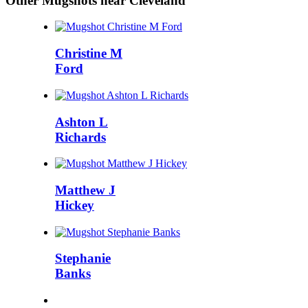
Other Mugshots near Cleveland
Christine M
Ford
Ashton L
Richards
Matthew J
Hickey
Stephanie
Banks