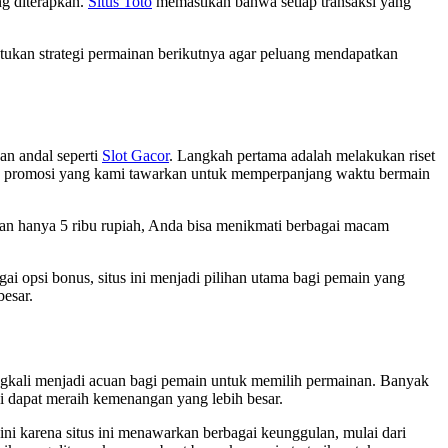
ng diterapkan.
Situs Toto
memastikan bahwa setiap transaksi yang
ntukan strategi permainan berikutnya agar peluang mendapatkan
an andal seperti
Slot Gacor
. Langkah pertama adalah melakukan riset
an promosi yang kami tawarkan untuk memperpanjang waktu bermain
gan hanya 5 ribu rupiah, Anda bisa menikmati berbagai macam
i opsi bonus, situs ini menjadi pilihan utama bagi pemain yang
esar.
ringkali menjadi acuan bagi pemain untuk memilih permainan. Banyak
ni dapat meraih kemenangan yang lebih besar.
ini karena situs ini menawarkan berbagai keunggulan, mulai dari