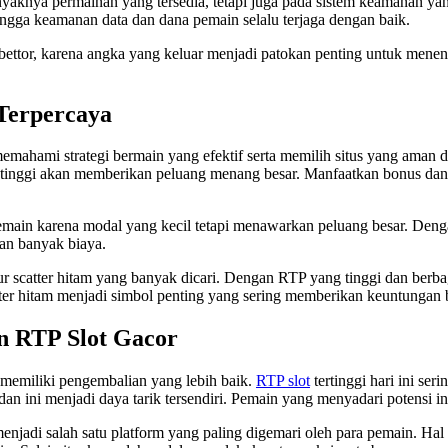
nyaknya permainan yang tersedia, tetapi juga pada sistem keamanan ya
hingga keamanan data dan dana pemain selalu terjaga dengan baik.
a bettor, karena angka yang keluar menjadi patokan penting untuk mene
 Terpercaya
emahami strategi bermain yang efektif serta memilih situs yang aman d
P tinggi akan memberikan peluang menang besar. Manfaatkan bonus d
pemain karena modal yang kecil tetapi menawarkan peluang besar. Den
an banyak biaya.
 scatter hitam yang banyak dicari. Dengan RTP yang tinggi dan berbaga
ter hitam menjadi simbol penting yang sering memberikan keuntungan b
n RTP Slot Gacor
 memiliki pengembalian yang lebih baik.
RTP slot
tertinggi hari ini se
an ini menjadi daya tarik tersendiri. Pemain yang menyadari potensi i
enjadi salah satu platform yang paling digemari oleh para pemain. Hal 