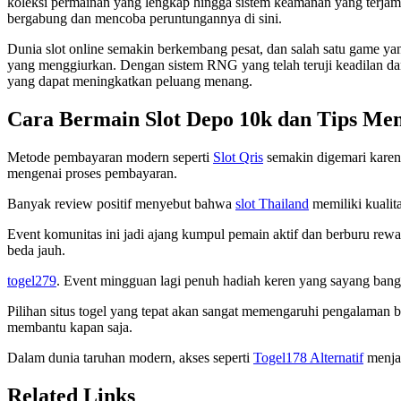
koleksi permainan yang lengkap hingga sistem keamanan yang terjam
bergabung dan mencoba peruntungannya di sini.
Dunia slot online semakin berkembang pesat, dan salah satu game yan
yang menggiurkan. Dengan sistem RNG yang telah teruji keadilan dan
yang dapat meningkatkan peluang menang.
Cara Bermain Slot Depo 10k dan Tips M
Metode pembayaran modern seperti
Slot Qris
semakin digemari karen
mengenai proses pembayaran.
Banyak review positif menyebut bahwa
slot Thailand
memiliki kualita
Event komunitas ini jadi ajang kumpul pemain aktif dan berburu re
beda jauh.
togel279
. Event mingguan lagi penuh hadiah keren yang sayang bang
Pilihan situs togel yang tepat akan sangat memengaruhi pengalaman
membantu kapan saja.
Dalam dunia taruhan modern, akses seperti
Togel178 Alternatif
menjad
Related Links