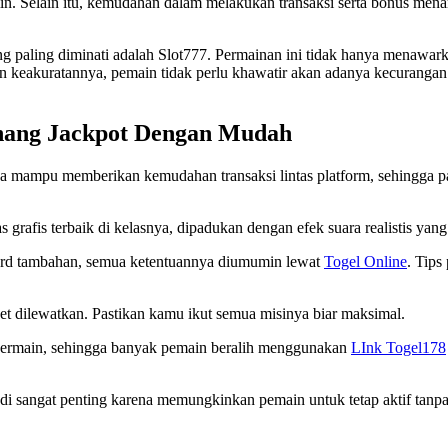
in. Selain itu, kemudahan dalam melakukan transaksi serta bonus men
g paling diminati adalah Slot777. Permainan ini tidak hanya menawark
 keakuratannya, pemain tidak perlu khawatir akan adanya kecurangan.
enang Jackpot Dengan Mudah
a mampu memberikan kemudahan transaksi lintas platform, sehingga pa
s grafis terbaik di kelasnya, dipadukan dengan efek suara realistis ya
ward tambahan, semua ketentuannya diumumin lewat
Togel Online
. Tips
et dilewatkan. Pastikan kamu ikut semua misinya biar maksimal.
 bermain, sehingga banyak pemain beralih menggunakan
LInk Togel178
i sangat penting karena memungkinkan pemain untuk tetap aktif tanpa