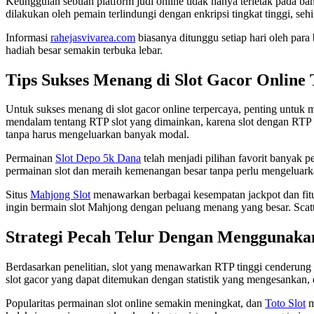
Keunggulan sebuah platform judi online tidak hanya terletak pada ba
dilakukan oleh pemain terlindungi dengan enkripsi tingkat tinggi, se
Informasi
rahejasvivarea.com
biasanya ditunggu setiap hari oleh par
hadiah besar semakin terbuka lebar.
Tips Sukses Menang di Slot Gacor Online
Untuk sukses menang di slot gacor online terpercaya, penting untuk m
mendalam tentang RTP slot yang dimainkan, karena slot dengan RT
tanpa harus mengeluarkan banyak modal.
Permainan
Slot Depo 5k Dana
telah menjadi pilihan favorit banyak 
permainan slot dan meraih kemenangan besar tanpa perlu mengeluark
Situs
Mahjong Slot
menawarkan berbagai kesempatan jackpot dan fitur
ingin bermain slot Mahjong dengan peluang menang yang besar. Scat
Strategi Pecah Telur Dengan Menggunaka
Berdasarkan penelitian, slot yang menawarkan RTP tinggi cenderung
slot gacor yang dapat ditemukan dengan statistik yang mengesankan, d
Popularitas permainan slot online semakin meningkat, dan
Toto Slot
m