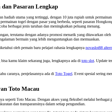
a dan Pasaran Lengkap
 hadiah utama yang tertinggi, dengan 10 juta rupiah untuk permainan
is permainan togel dengan pasar yang berbeda, seperti pasaran Hongkon
coba berbagai jenis taruhan dan meningkatkan peluang menang.
ungan, terutama dengan adanya promosi menarik yang ditawarkan oleh
engalaman bermain yang lebih menguntungkan dan memuaskan.
 diketahui oleh pemain baru pelajari rahasia lengkapnya
novaslot88 altern
ng bisa kamu klaim sekarang juga, lengkapnya ada di
toto slot
. Update te
tahu caranya, penjelasannya ada di
Toto Togel
. Event spesial sering m
ran Toto Macau
a seperti Toto Macau. Dengan akses yang fleksibel melalui berbagai pl
akuratan dan transparansinya dalam setiap pengundian.