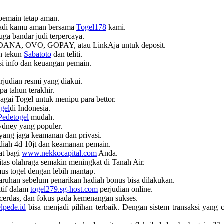
pemain tetap aman.
ribadi kamu aman bersama
Togel178
kami.
 juga bandar judi terpercaya.
 DANA, OVO, GOPAY, atau LinkAja untuk deposit.
n tekun
Sabatoto
dan teliti.
si info dan keuangan pemain.
erjudian resmi yang diakui.
pa tahun terakhir.
gai Togel untuk menipu para bettor.
gel
di Indonesia.
Pedetogel
mudah.
ydney yang populer.
yang jaga keamanan dan privasi.
diah 4d 10jt dan keamanan pemain.
at bagi
www.nekkocapital.com
Anda.
ritas olahraga semakin meningkat di Tanah Air.
us togel dengan lebih mantap.
aruhan sebelum penarikan hadiah bonus bisa dilakukan.
tif dalam
togel279.sg-host.com
perjudian online.
 cerdas, dan fokus pada kemenangan sukses.
elpede.id
bisa menjadi pilihan terbaik. Dengan sistem transaksi yang 