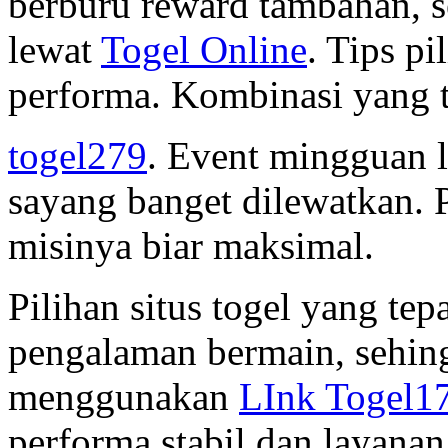
berburu reward tambahan, 
lewat
Togel Online
. Tips p
performa. Kombinasi yang t
togel279
. Event mingguan 
sayang banget dilewatkan. 
misinya biar maksimal.
Pilihan situs togel yang te
pengalaman bermain, sehin
menggunakan
LInk Togel1
performa stabil dan layana