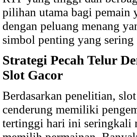
pilihan utama bagi pemain 
dengan peluang menang yang
simbol penting yang sering
Strategi Pecah Telur 
Slot Gacor
Berdasarkan penelitian, sl
cenderung memiliki pengem
tertinggi hari ini seringka
memilih permainan. Banyak 