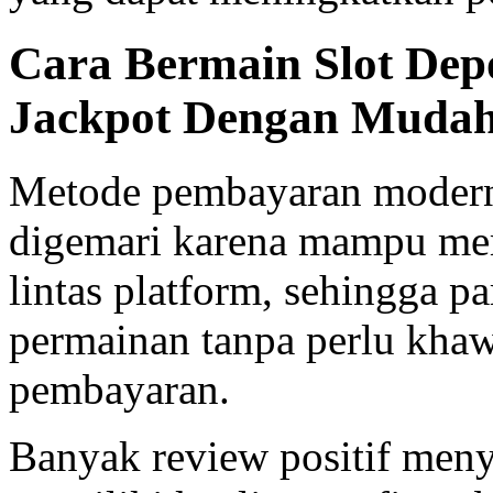
Cara Bermain Slot Dep
Jackpot Dengan Muda
Metode pembayaran modern
digemari karena mampu me
lintas platform, sehingga 
permainan tanpa perlu khaw
pembayaran.
Banyak review positif me