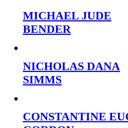
MICHAEL JUDE
BENDER
NICHOLAS DANA
SIMMS
CONSTANTINE EU