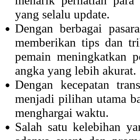
menarik perhatian para 
yang selalu update.
Dengan berbagai pasar
memberikan tips dan tr
pemain meningkatkan p
angka yang lebih akurat.
Dengan kecepatan tran
menjadi pilihan utama b
menghargai waktu.
Salah satu kelebihan y