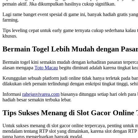
pemain aktif. Jika dikumpulkan hasilnya cukup signifikan.
Lagi rame banget event spesial di game ini, banyak hadiah gratis ya
farming.
Tips leveling cepat untuk early game ternyata cukup sederhana kalau 
khusus.
Bermain Togel Lebih Mudah dengan Pasa
Bermain togel kini semakin mudah dengan kehadiran pasaran terpercay
alasan mengapa
Toto Macau
begitu diminati adalah karena tingkat ke
Keunggulan sebuah platform judi online tidak hanya terletak pada ba
dilakukan oleh pemain terlindungi dengan enkripsi tingkat tinggi, se
Informasi
rahejasvivarea.com
biasanya ditunggu setiap hari oleh par
hadiah besar semakin terbuka lebar.
Tips Sukses Menang di Slot Gacor Online
Untuk sukses menang di slot gacor online terpercaya, penting untuk m
mendalam tentang RTP slot yang dimainkan, karena slot dengan RT
tanpa harus mengeluarkan banyak modal.