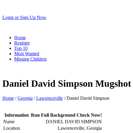
Login
or
Sign Up Now
Home
Register
Top 10
Most Wanted
Missing Children
Daniel David Simpson Mugshot
Home
/
Georgia
/
Lawrenceville
/ Daniel David Simpson
Information
Run Full Background Check Now!
Name
DANIEL DAVID SIMPSON
Location
Lawrenceville, Georgia