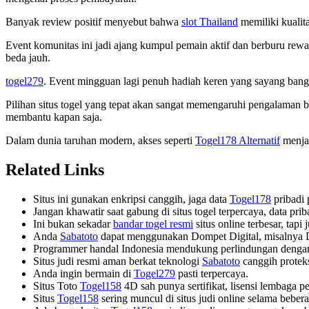
Banyak review positif menyebut bahwa
slot Thailand
memiliki kualita
Event komunitas ini jadi ajang kumpul pemain aktif dan berburu re
beda jauh.
togel279
. Event mingguan lagi penuh hadiah keren yang sayang bang
Pilihan situs togel yang tepat akan sangat memengaruhi pengalaman
membantu kapan saja.
Dalam dunia taruhan modern, akses seperti
Togel178 Alternatif
menjad
Related Links
Situs ini gunakan enkripsi canggih, jaga data
Togel178
pribadi 
Jangan khawatir saat gabung di situs togel terpercaya, data p
Ini bukan sekadar
bandar togel resmi
situs online terbesar, tapi
Anda
Sabatoto
dapat menggunakan Dompet Digital, misalnya
Programmer handal Indonesia mendukung perlindungan denga
Situs judi resmi aman berkat teknologi
Sabatoto
canggih protek
Anda ingin bermain di
Togel279
pasti terpercaya.
Situs Toto
Togel158
4D sah punya sertifikat, lisensi lembaga p
Situs
Togel158
sering muncul di situs judi online selama bebera