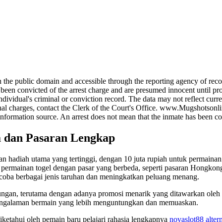
e public domain and accessible through the reporting agency of record
onvicted of the arrest charge and are presumed innocent until proven 
dividual's criminal or conviction record. The data may not reflect curre
iminal charges, contact the Clerk of the Court's Office. www.Mugshotsonl
information source. An arrest does not mean that the inmate has been co
a dan Pasaran Lengkap
 hadiah utama yang tertinggi, dengan 10 juta rupiah untuk permainan
is permainan togel dengan pasar yang berbeda, seperti pasaran Hongkon
coba berbagai jenis taruhan dan meningkatkan peluang menang.
ungan, terutama dengan adanya promosi menarik yang ditawarkan oleh
engalaman bermain yang lebih menguntungkan dan memuaskan.
 diketahui oleh pemain baru pelajari rahasia lengkapnya
novaslot88 altern