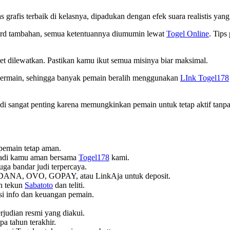
s grafis terbaik di kelasnya, dipadukan dengan efek suara realistis ya
ward tambahan, semua ketentuannya diumumin lewat
Togel Online
. Tips
et dilewatkan. Pastikan kamu ikut semua misinya biar maksimal.
 bermain, sehingga banyak pemain beralih menggunakan
LInk Togel178
i sangat penting karena memungkinkan pemain untuk tetap aktif tanpa
pemain tetap aman.
ribadi kamu aman bersama
Togel178
kami.
 juga bandar judi terpercaya.
 DANA, OVO, GOPAY, atau LinkAja untuk deposit.
n tekun
Sabatoto
dan teliti.
si info dan keuangan pemain.
erjudian resmi yang diakui.
pa tahun terakhir.