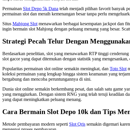
Permainan
Slot Depo 5k Dana
telah menjadi pilihan favorit banyak 
permainan slot dan meraih kemenangan besar tanpa perlu mengeluark
Situs
Mahjong Slot
menawarkan berbagai kesempatan jackpot dan fitur
ingin bermain slot Mahjong dengan peluang menang yang besar. Scat
Strategi Pecah Telur Dengan Menggunaka
Berdasarkan penelitian, slot yang menawarkan RTP tinggi cenderung
slot gacor yang dapat ditemukan dengan statistik yang mengesankan, d
Popularitas permainan slot online semakin meningkat, dan
Toto Slot
m
koleksi permainan yang lengkap hingga sistem keamanan yang terjam
bergabung dan mencoba peruntungannya di sini.
Dunia slot online semakin berkembang pesat, dan salah satu game yan
yang menggiurkan. Dengan sistem RNG yang telah teruji keadilan dan
yang dapat meningkatkan peluang menang.
Cara Bermain Slot Depo 10k dan Tips M
Metode pembayaran modern seperti
Slot Qris
semakin digemari karen
mengenai proses pembayaran.