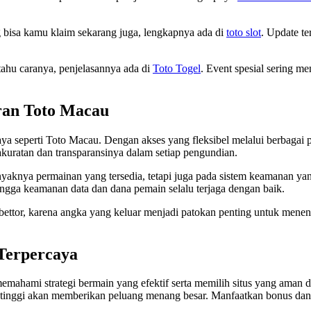
ng bisa kamu klaim sekarang juga, lengkapnya ada di
toto slot
. Update te
tahu caranya, penjelasannya ada di
Toto Togel
. Event spesial sering m
ran Toto Macau
a seperti Toto Macau. Dengan akses yang fleksibel melalui berbagai pl
akuratan dan transparansinya dalam setiap pengundian.
nyaknya permainan yang tersedia, tetapi juga pada sistem keamanan ya
hingga keamanan data dan dana pemain selalu terjaga dengan baik.
a bettor, karena angka yang keluar menjadi patokan penting untuk mene
 Terpercaya
emahami strategi bermain yang efektif serta memilih situs yang aman d
P tinggi akan memberikan peluang menang besar. Manfaatkan bonus d