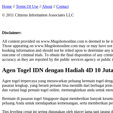
Home
//
Terms Of Use
//
About
//
Contact
© 2011 Citizens Information Associates LLC
Disclaimer:
All content provided on www.Mugshotsonline.com is deemed to be in th
Those appearing on www.Mugshotsonline.com may or may have not been c
booking information and should not be relied upon to determine any in
outcome of criminal trials. To obtain the final disposition of any cr
accuracy as they are reported by the public services agency or public 
Agen Togel IDN dengan Hadiah 4D 10 Jut
Agen togel terpercaya yang menawarkan peluang bermain togel dengan
pasaran lengkap, yang berarti pemain bisa memilih dari berbagai jen
dan variasi bagi pemain togel online, memungkinkan anda untuk men
Bermain di pasaran togel Singapore dapat memberikan banyak keunt
peluang Anda untuk mendapatkan kemenangan, serta memberikan p
Tips leveling cepat ini sering digunakan oleh player lama tapi jarang