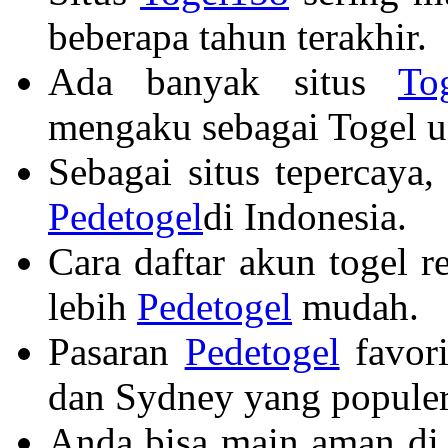
beberapa tahun terakhir.
Ada banyak situs
To
mengaku sebagai Togel u
Sebagai situs tepercaya,
Pedetogel
di Indonesia.
Cara daftar akun togel 
lebih
Pedetogel
mudah.
Pasaran
Pedetogel
favori
dan Sydney yang populer
Anda bisa main aman di