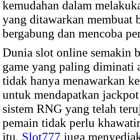
kemudahan dalam melakukan
yang ditawarkan membuat b
bergabung dan mencoba per
Dunia slot online semakin 
game yang paling diminati 
tidak hanya menawarkan kes
untuk mendapatkan jackpo
sistem RNG yang telah teru
pemain tidak perlu khawati
itu,
Slot777
juga menyediak