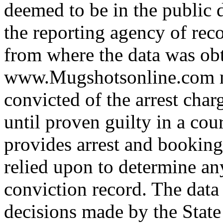
deemed to be in the public
the reporting agency of recor
from where the data was ob
www.Mugshotsonline.com m
convicted of the arrest cha
until proven guilty in a cour
provides arrest and booking
relied upon to determine any
conviction record. The data
decisions made by the State