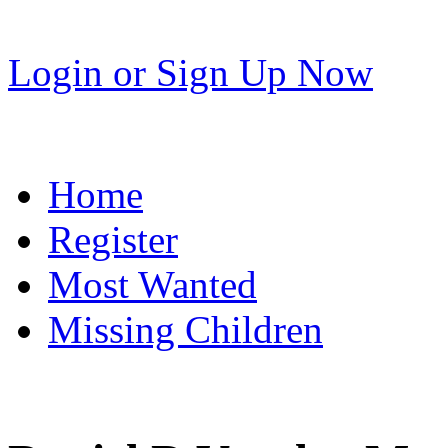
Login
or
Sign Up Now
Home
Register
Most Wanted
Missing Children