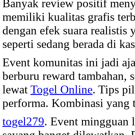
Banyak review positif me
memiliki kualitas grafis ter
dengan efek suara realisti
seperti sedang berada di kas
Event komunitas ini jadi a
berburu reward tambahan, 
lewat
Togel Online
. Tips p
performa. Kombinasi yang t
togel279
. Event mingguan 
sayang banget dilewatkan. 