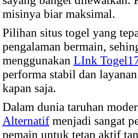
misinya biar maksimal.
Pilihan situs togel yang te
pengalaman bermain, sehin
menggunakan
LInk Togel1
performa stabil dan layana
kapan saja.
Dalam dunia taruhan modern
Alternatif
menjadi sangat p
pemain untuk tetap aktif ta