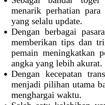
menarik perhatian para 
yang selalu update.
Dengan berbagai pasar
memberikan tips dan tr
pemain meningkatkan p
angka yang lebih akurat.
Dengan kecepatan tran
menjadi pilihan utama b
menghargai waktu.