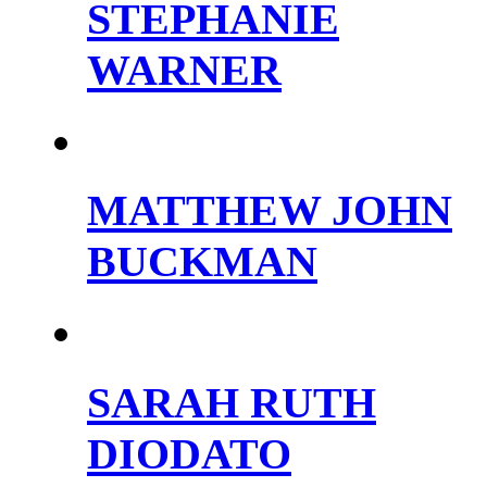
STEPHANIE
WARNER
MATTHEW JOHN
BUCKMAN
SARAH RUTH
DIODATO