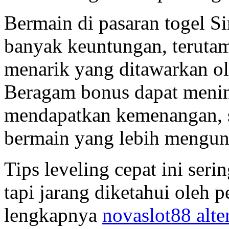
Bermain di pasaran togel S
banyak keuntungan, teruta
menarik yang ditawarkan o
Beragam bonus dapat meni
mendapatkan kemenangan, 
bermain yang lebih mengu
Tips leveling cepat ini ser
tapi jarang diketahui oleh p
lengkapnya
novaslot88 alter