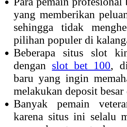
Para pemain profesional
yang memberikan peluang
sehingga tidak mengh
pilihan populer di kalan
Beberapa situs slot k
dengan
slot bet 100
, d
baru yang ingin memaha
melakukan deposit besar 
Banyak pemain veter
karena situs ini selalu 