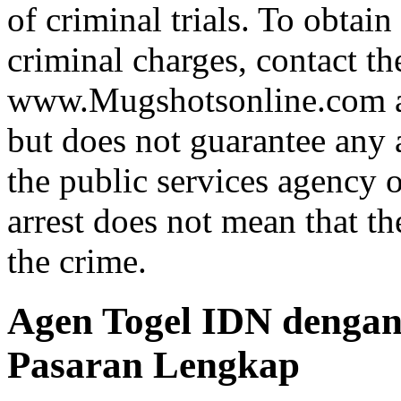
of criminal trials. To obtain
criminal charges, contact th
www.Mugshotsonline.com as
but does not guarantee any 
the public services agency 
arrest does not mean that t
the crime.
Agen Togel IDN dengan
Pasaran Lengkap