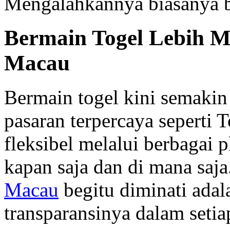
Mengalahkannya biasanya bu
Bermain Togel Lebih M
Macau
Bermain togel kini semaki
pasaran terpercaya seperti
fleksibel melalui berbagai 
kapan saja dan di mana saj
Macau
begitu diminati adal
transparansinya dalam seti