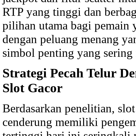
RTP yang tinggi dan berbaga
pilihan utama bagi pemain 
dengan peluang menang yang
simbol penting yang sering
Strategi Pecah Telur 
Slot Gacor
Berdasarkan penelitian, sl
cenderung memiliki pengem
tertinggi hari ini seringka