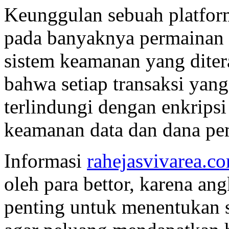
Keunggulan sebuah platform 
pada banyaknya permainan y
sistem keamanan yang dite
bahwa setiap transaksi yan
terlindungi dengan enkripsi
keamanan data dan dana pem
Informasi
rahejasvivarea.c
oleh para bettor, karena an
penting untuk menentukan s