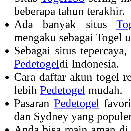
beberapa tahun terakhir.
Ada banyak situs
To
mengaku sebagai Togel u
Sebagai situs tepercaya,
Pedetogel
di Indonesia.
Cara daftar akun togel 
lebih
Pedetogel
mudah.
Pasaran
Pedetogel
favori
dan Sydney yang populer
Anda bisa main aman di