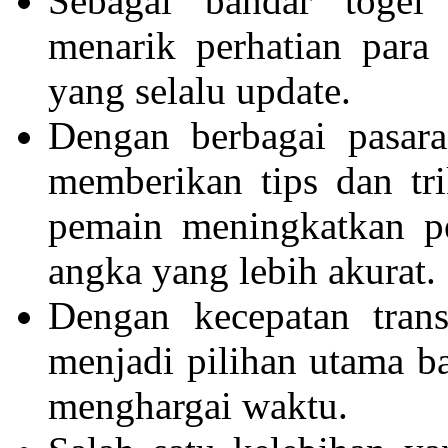
Sebagai bandar togel
menarik perhatian para 
yang selalu update.
Dengan berbagai pasar
memberikan tips dan tr
pemain meningkatkan p
angka yang lebih akurat.
Dengan kecepatan tran
menjadi pilihan utama b
menghargai waktu.