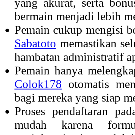
yang akurat, serta bon
bermain menjadi lebih m
Pemain cukup mengisi beb
Sabatoto
memastikan selu
hambatan administratif a
Pemain hanya melengkapi
Colok178
otomatis mem
bagi mereka yang siap m
Proses pendaftaran pad
mudah karena formu