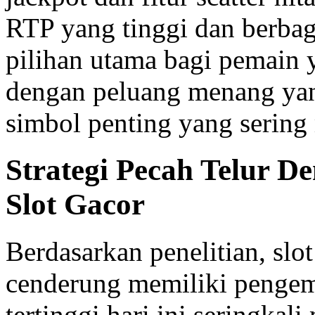
RTP yang tinggi dan berbaga
pilihan utama bagi pemain 
dengan peluang menang yang
simbol penting yang sering
Strategi Pecah Telur 
Slot Gacor
Berdasarkan penelitian, sl
cenderung memiliki pengem
tertinggi hari ini seringka