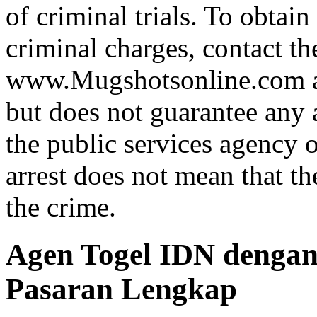
of criminal trials. To obtain
criminal charges, contact th
www.Mugshotsonline.com as
but does not guarantee any 
the public services agency 
arrest does not mean that t
the crime.
Agen Togel IDN dengan
Pasaran Lengkap