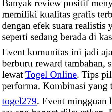
Banyak review positif me
memiliki kualitas grafis ter
dengan efek suara realisti
seperti sedang berada di kas
Event komunitas ini jadi a
berburu reward tambahan, 
lewat
Togel Online
. Tips p
performa. Kombinasi yang t
togel279
. Event mingguan 