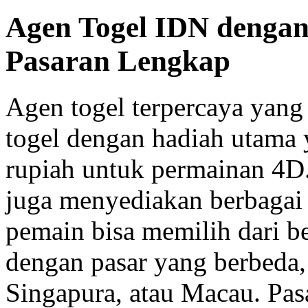
Agen Togel IDN dengan
Pasaran Lengkap
Agen togel terpercaya yan
togel dengan hadiah utama y
rupiah untuk permainan 4D.
juga menyediakan berbagai 
pemain bisa memilih dari be
dengan pasar yang berbeda,
Singapura, atau Macau. Pa