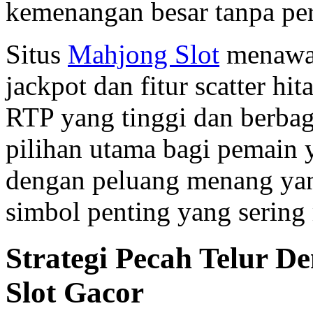
kemenangan besar tanpa pe
Situs
Mahjong Slot
menawar
jackpot dan fitur scatter h
RTP yang tinggi dan berbaga
pilihan utama bagi pemain 
dengan peluang menang yang
simbol penting yang sering
Strategi Pecah Telur 
Slot Gacor