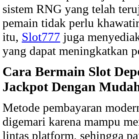
sistem RNG yang telah teru
pemain tidak perlu khawati
itu,
Slot777
juga menyediak
yang dapat meningkatkan p
Cara Bermain Slot Dep
Jackpot Dengan Muda
Metode pembayaran modern
digemari karena mampu me
lintas platform, sehingga 