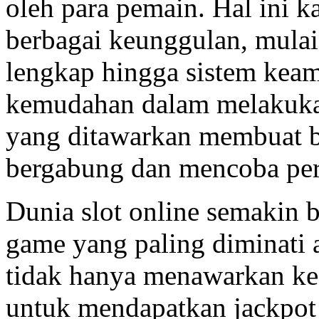
oleh para pemain. Hal ini k
berbagai keunggulan, mulai
lengkap hingga sistem keama
kemudahan dalam melakukan
yang ditawarkan membuat b
bergabung dan mencoba per
Dunia slot online semakin 
game yang paling diminati 
tidak hanya menawarkan kes
untuk mendapatkan jackpo