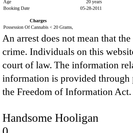
Age
20 years
Booking Date
05-28-2011
Charges
Possession Of Cannabis < 20 Grams,
An arrest does not mean that the
crime. Individuals on this websit
court of law. The information rel
information is provided through
the Freedom of Information Act.
Handsome Hooligan
0