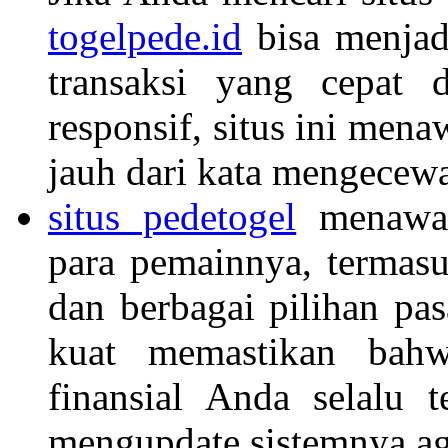
togelpede.id
bisa menjadi
transaksi yang cepat 
responsif, situs ini me
jauh dari kata mengecew
situs pedetogel
menawar
para pemainnya, termasu
dan berbagai pilihan pa
kuat memastikan bahw
finansial Anda selalu t
mengupdate sistemnya ag