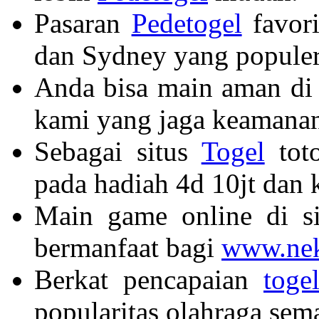
Pasaran
Pedetogel
favori
dan Sydney yang populer
Anda bisa main aman di
kami yang jaga keamanan
Sebagai situs
Togel
toto
pada hadiah 4d 10jt dan
Main game online di si
bermanfaat bagi
www.nek
Berkat pencapaian
toge
popularitas olahraga sem