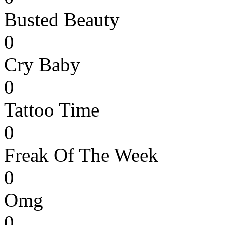
Busted Beauty
0
Cry Baby
0
Tattoo Time
0
Freak Of The Week
0
Omg
0