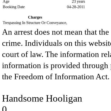
Age
23 years
Booking Date
04-28-2011
Charges
Trespassing In Structure Or Conveyance,
An arrest does not mean that the
crime. Individuals on this websit
court of law. The information rel
information is provided through
the Freedom of Information Act.
Handsome Hooligan
0