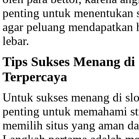
penting untuk menentukan s
agar peluang mendapatkan h
lebar.
Tips Sukses Menang di 
Terpercaya
Untuk sukses menang di slot
penting untuk memahami str
memilih situs yang aman da