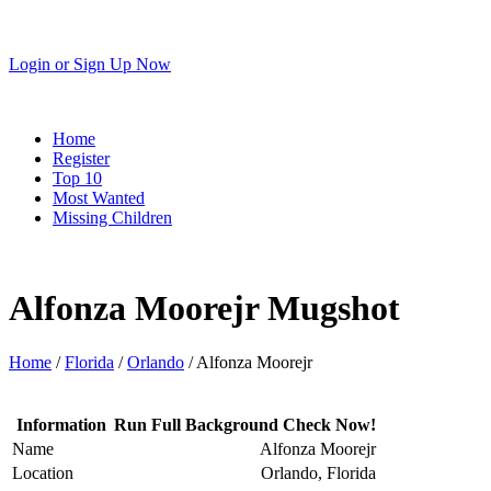
Login
or
Sign Up Now
Home
Register
Top 10
Most Wanted
Missing Children
Alfonza Moorejr Mugshot
Home
/
Florida
/
Orlando
/ Alfonza Moorejr
Information
Run Full Background Check Now!
Name
Alfonza Moorejr
Location
Orlando, Florida