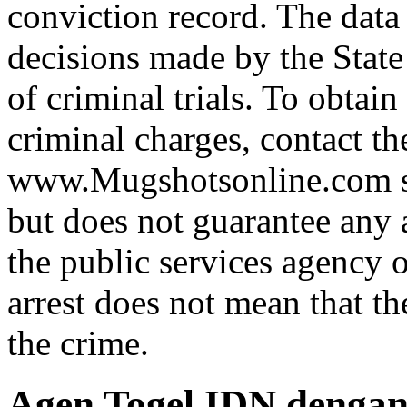
conviction record. The data
decisions made by the State
of criminal trials. To obtain
criminal charges, contact th
www.Mugshotsonline.com ss
but does not guarantee any 
the public services agency 
arrest does not mean that t
the crime.
Agen Togel IDN dengan