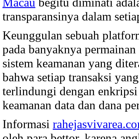
Macau
begitu diminati adal
transparansinya dalam seti
Keunggulan sebuah platform 
pada banyaknya permainan y
sistem keamanan yang dite
bahwa setiap transaksi yan
terlindungi dengan enkripsi
keamanan data dan dana pem
Informasi
rahejasvivarea.c
oleh para bettor, karena an