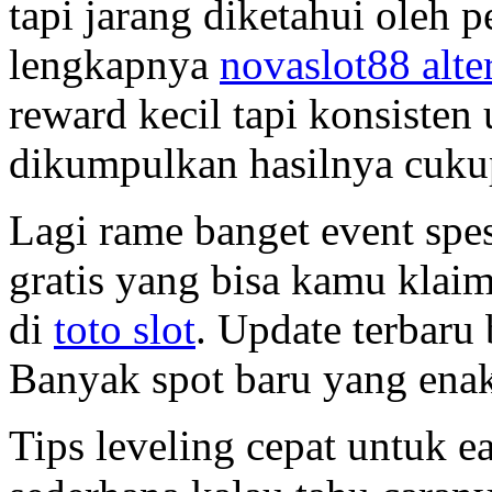
tapi jarang diketahui oleh p
lengkapnya
novaslot88 alter
reward kecil tapi konsisten 
dikumpulkan hasilnya cukup
Lagi rame banget event spes
gratis yang bisa kamu klai
di
toto slot
. Update terbaru 
Banyak spot baru yang enak
Tips leveling cepat untuk e