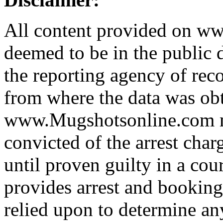
All content provided on w
deemed to be in the public
the reporting agency of recor
from where the data was ob
www.Mugshotsonline.com m
convicted of the arrest cha
until proven guilty in a cour
provides arrest and booking
relied upon to determine any