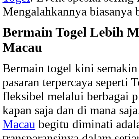
Mengalahkannya biasanya bu
Bermain Togel Lebih M
Macau
Bermain togel kini semaki
pasaran terpercaya seperti
fleksibel melalui berbagai 
kapan saja dan di mana saj
Macau
begitu diminati adal
transparansinya dalam seti