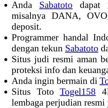
Anda
Sabatoto
dapat m
misalnya DANA, OVO,
deposit.
Programmer handal Ind
dengan tekun
Sabatoto
da
Situs judi resmi aman b
proteksi info dan keuang
Anda ingin bermain di
T
Situs Toto
Togel158
4D
lembaga perjudian resmi 