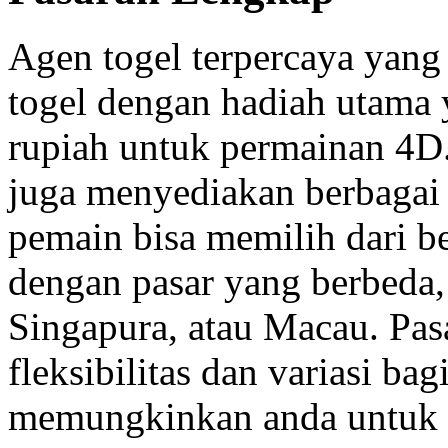
Agen togel terpercaya yan
togel dengan hadiah utama y
rupiah untuk permainan 4D.
juga menyediakan berbagai 
pemain bisa memilih dari be
dengan pasar yang berbeda,
Singapura, atau Macau. Pa
fleksibilitas dan variasi ba
memungkinkan anda untuk m