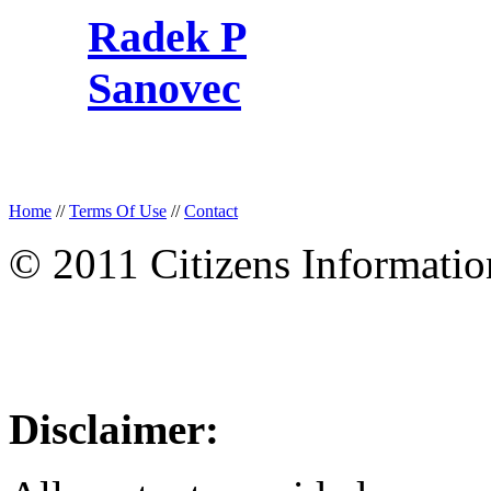
Radek P
Sanovec
Home
//
Terms Of Use
//
Contact
© 2011 Citizens Informati
Disclaimer: