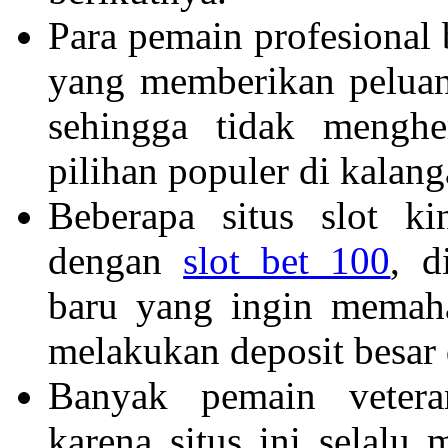
Para pemain profesional
yang memberikan peluang
sehingga tidak mengh
pilihan populer di kalan
Beberapa situs slot k
dengan
slot bet 100
, d
baru yang ingin memaha
melakukan deposit besar 
Banyak pemain veter
karena situs ini selalu 