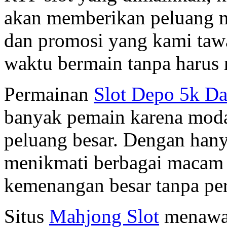
akan memberikan peluang m
dan promosi yang kami ta
waktu bermain tanpa harus
Permainan
Slot Depo 5k D
banyak pemain karena moda
peluang besar. Dengan hany
menikmati berbagai macam 
kemenangan besar tanpa pe
Situs
Mahjong Slot
menawar