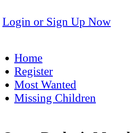
Login
or
Sign Up Now
Home
Register
Most Wanted
Missing Children