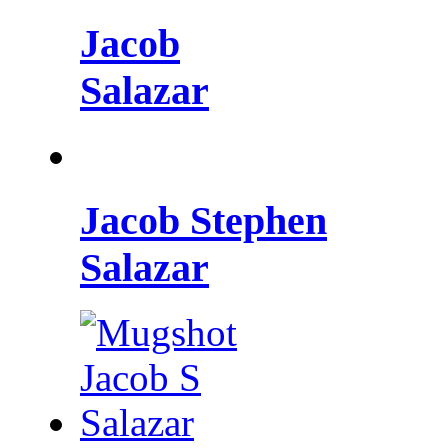
Jacob
Salazar
Jacob Stephen
Salazar