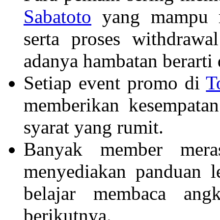
Sabatoto
yang mampu me
serta proses withdraw
adanya hambatan berarti d
Setiap event promo di
T
memberikan kesempatan
syarat yang rumit.
Banyak member mera
menyediakan panduan l
belajar membaca ang
berikutnya.