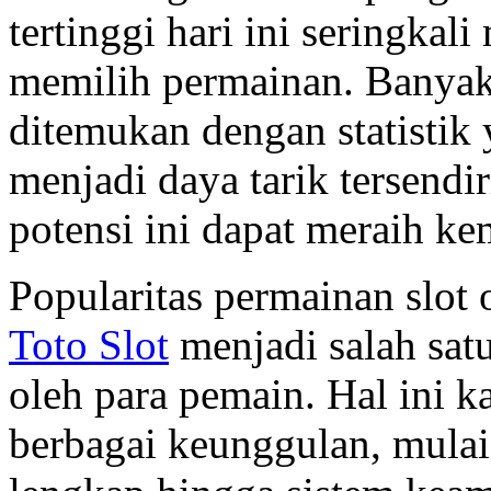
tertinggi hari ini seringka
memilih permainan. Banyak 
ditemukan dengan statistik
menjadi daya tarik tersend
potensi ini dapat meraih ke
Popularitas permainan slot
Toto Slot
menjadi salah sat
oleh para pemain. Hal ini k
berbagai keunggulan, mulai