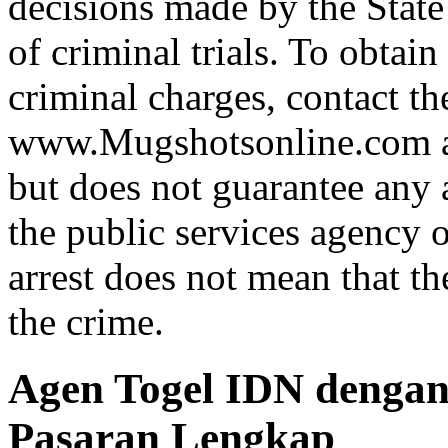
decisions made by the State
of criminal trials. To obtain
criminal charges, contact th
www.Mugshotsonline.com as
but does not guarantee any 
the public services agency 
arrest does not mean that t
the crime.
Agen Togel IDN dengan
Pasaran Lengkap