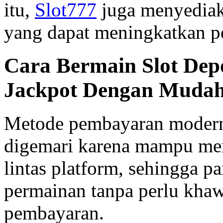
itu,
Slot777
juga menyediak
yang dapat meningkatkan p
Cara Bermain Slot Dep
Jackpot Dengan Muda
Metode pembayaran modern
digemari karena mampu me
lintas platform, sehingga 
permainan tanpa perlu khaw
pembayaran.