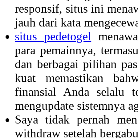
responsif, situs ini me
jauh dari kata mengecew
situs pedetogel
menawar
para pemainnya, termasu
dan berbagai pilihan pa
kuat memastikan bahw
finansial Anda selalu t
mengupdate sistemnya ag
Saya tidak pernah meng
withdraw setelah berga