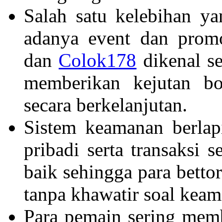
Salah satu kelebihan y
adanya event dan promo
dan
Colok178
dikenal se
memberikan kejutan b
secara berkelanjutan.
Sistem keamanan berlap
pribadi serta transaksi 
baik sehingga para betto
tanpa khawatir soal keam
Para pemain sering memb