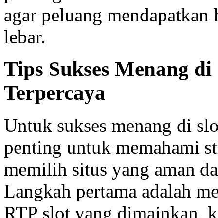
agar peluang mendapatkan h
lebar.
Tips Sukses Menang di 
Terpercaya
Untuk sukses menang di slot
penting untuk memahami str
memilih situs yang aman da
Langkah pertama adalah me
RTP slot yang dimainkan, k