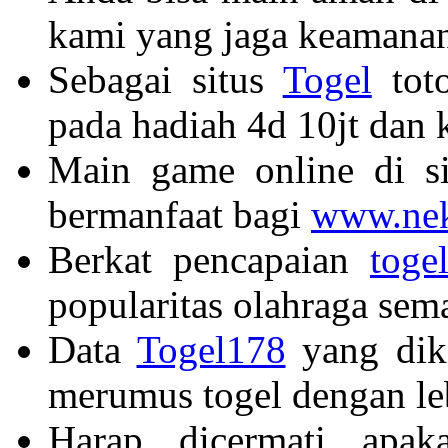
kami yang jaga keamanan
Sebagai situs
Togel
toto
pada hadiah 4d 10jt dan
Main game online di si
bermanfaat bagi
www.nek
Berkat pencapaian
toge
popularitas olahraga sem
Data
Togel178
yang dik
merumus togel dengan le
Harap dicermati apa