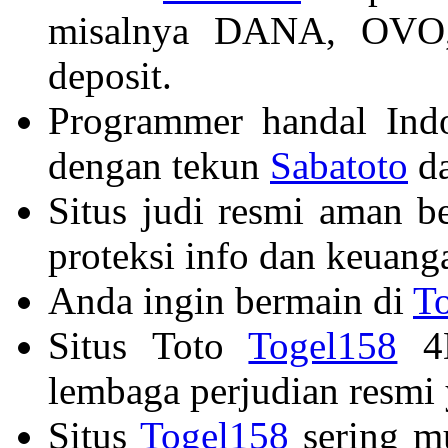
misalnya DANA, OVO,
deposit.
Programmer handal Ind
dengan tekun
Sabatoto
da
Situs judi resmi aman b
proteksi info dan keuang
Anda ingin bermain di
T
Situs Toto
Togel158
4D
lembaga perjudian resmi 
Situs
Togel158
sering mu