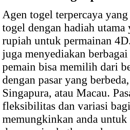
Agen togel terpercaya yan
togel dengan hadiah utama y
rupiah untuk permainan 4D.
juga menyediakan berbagai 
pemain bisa memilih dari be
dengan pasar yang berbeda,
Singapura, atau Macau. Pa
fleksibilitas dan variasi ba
memungkinkan anda untuk m