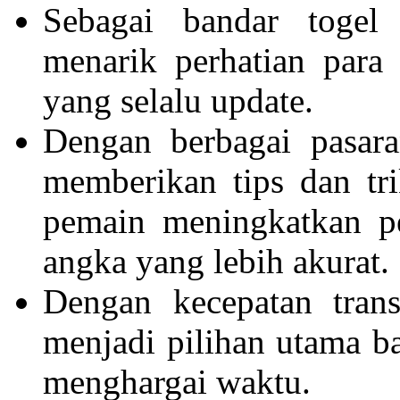
Sebagai bandar togel
menarik perhatian para 
yang selalu update.
Dengan berbagai pasar
memberikan tips dan tr
pemain meningkatkan p
angka yang lebih akurat.
Dengan kecepatan tran
menjadi pilihan utama b
menghargai waktu.