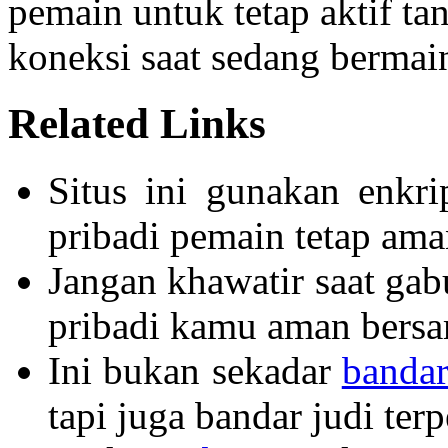
pemain untuk tetap aktif ta
koneksi saat sedang bermai
Related Links
Situs ini gunakan enkri
pribadi pemain tetap ama
Jangan khawatir saat gabu
pribadi kamu aman bers
Ini bukan sekadar
bandar
tapi juga bandar judi ter