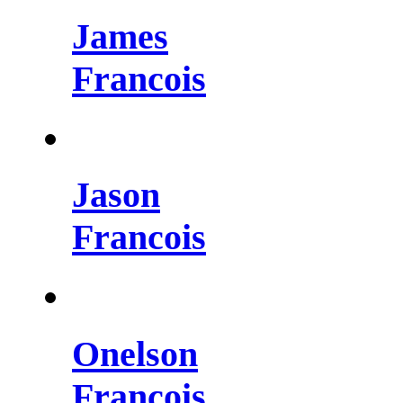
James
Francois
Jason
Francois
Onelson
Francois