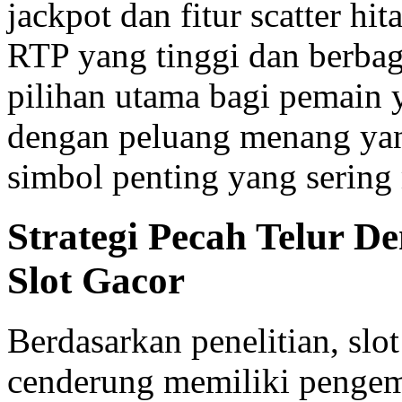
jackpot dan fitur scatter h
RTP yang tinggi dan berbaga
pilihan utama bagi pemain 
dengan peluang menang yang
simbol penting yang sering
Strategi Pecah Telur 
Slot Gacor
Berdasarkan penelitian, sl
cenderung memiliki pengem