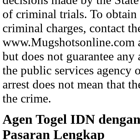
of criminal trials. To obtain
criminal charges, contact th
www.Mugshotsonline.com as
but does not guarantee any 
the public services agency 
arrest does not mean that t
the crime.
Agen Togel IDN dengan
Pasaran Lengkap