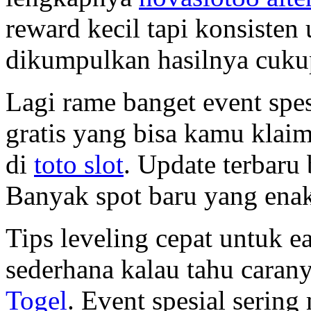
reward kecil tapi konsisten 
dikumpulkan hasilnya cukup
Lagi rame banget event spes
gratis yang bisa kamu klai
di
toto slot
. Update terbaru 
Banyak spot baru yang enak
Tips leveling cepat untuk e
sederhana kalau tahu caran
Togel
. Event spesial serin