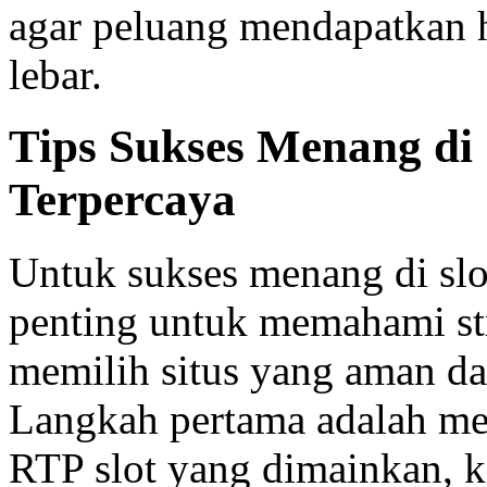
agar peluang mendapatkan h
lebar.
Tips Sukses Menang di 
Terpercaya
Untuk sukses menang di slot
penting untuk memahami str
memilih situs yang aman da
Langkah pertama adalah me
RTP slot yang dimainkan, k