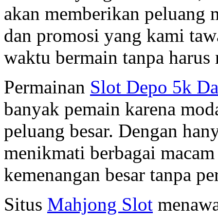
akan memberikan peluang m
dan promosi yang kami ta
waktu bermain tanpa harus
Permainan
Slot Depo 5k D
banyak pemain karena moda
peluang besar. Dengan hany
menikmati berbagai macam 
kemenangan besar tanpa pe
Situs
Mahjong Slot
menawar