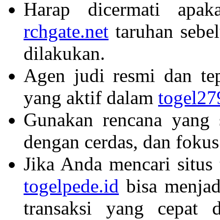
Harap dicermati apa
rchgate.net
taruhan sebe
dilakukan.
Agen judi resmi dan t
yang aktif dalam
togel27
Gunakan rencana yang 
dengan cerdas, dan foku
Jika Anda mencari situs
togelpede.id
bisa menjadi
transaksi yang cepat 