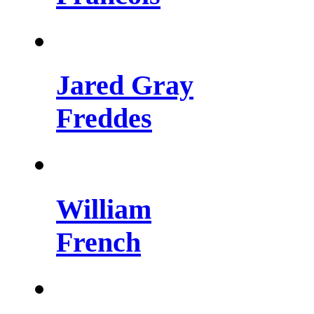
Jared Gray
Freddes
William
French