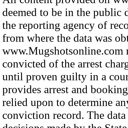
deemed to be in the public
the reporting agency of recor
from where the data was ob
www.Mugshotsonline.com m
convicted of the arrest cha
until proven guilty in a cour
provides arrest and booking
relied upon to determine any
conviction record. The data
decisions made by the State