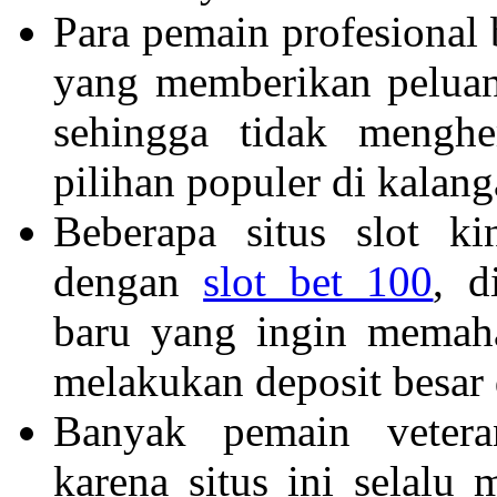
Para pemain profesional
yang memberikan peluang
sehingga tidak mengh
pilihan populer di kalan
Beberapa situs slot k
dengan
slot bet 100
, d
baru yang ingin memaha
melakukan deposit besar 
Banyak pemain veter
karena situs ini selalu 