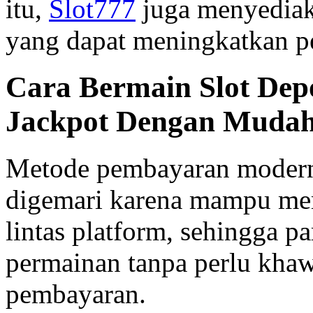
itu,
Slot777
juga menyediak
yang dapat meningkatkan p
Cara Bermain Slot Dep
Jackpot Dengan Muda
Metode pembayaran modern
digemari karena mampu me
lintas platform, sehingga 
permainan tanpa perlu khaw
pembayaran.