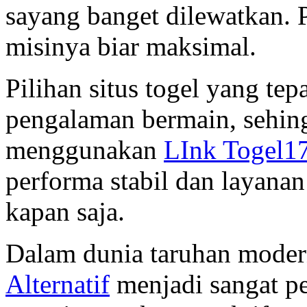
sayang banget dilewatkan. 
misinya biar maksimal.
Pilihan situs togel yang te
pengalaman bermain, sehin
menggunakan
LInk Togel1
performa stabil dan layana
kapan saja.
Dalam dunia taruhan modern
Alternatif
menjadi sangat p