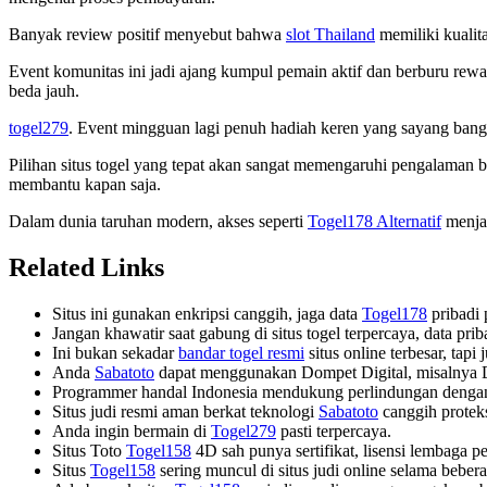
Banyak review positif menyebut bahwa
slot Thailand
memiliki kualita
Event komunitas ini jadi ajang kumpul pemain aktif dan berburu re
beda jauh.
togel279
. Event mingguan lagi penuh hadiah keren yang sayang bang
Pilihan situs togel yang tepat akan sangat memengaruhi pengalaman
membantu kapan saja.
Dalam dunia taruhan modern, akses seperti
Togel178 Alternatif
menjad
Related Links
Situs ini gunakan enkripsi canggih, jaga data
Togel178
pribadi 
Jangan khawatir saat gabung di situs togel terpercaya, data p
Ini bukan sekadar
bandar togel resmi
situs online terbesar, tapi
Anda
Sabatoto
dapat menggunakan Dompet Digital, misalnya
Programmer handal Indonesia mendukung perlindungan denga
Situs judi resmi aman berkat teknologi
Sabatoto
canggih protek
Anda ingin bermain di
Togel279
pasti terpercaya.
Situs Toto
Togel158
4D sah punya sertifikat, lisensi lembaga p
Situs
Togel158
sering muncul di situs judi online selama bebera