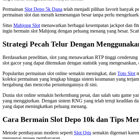
Permainan
Slot Depo 5k Dana
telah menjadi pilihan favorit banyak 
permainan slot dan meraih kemenangan besar tanpa perlu mengeluark
Situs
Mahjong Slot
menawarkan berbagai kesempatan jackpot dan fitur
ingin bermain slot Mahjong dengan peluang menang yang besar. Scat
Strategi Pecah Telur Dengan Menggunaka
Berdasarkan penelitian, slot yang menawarkan RTP tinggi cenderung
slot gacor yang dapat ditemukan dengan statistik yang mengesankan, d
Popularitas permainan slot online semakin meningkat, dan
Toto Slot
m
koleksi permainan yang lengkap hingga sistem keamanan yang terjam
bergabung dan mencoba peruntungannya di sini.
Dunia slot online semakin berkembang pesat, dan salah satu game yan
yang menggiurkan. Dengan sistem RNG yang telah teruji keadilan dan
yang dapat meningkatkan peluang menang.
Cara Bermain Slot Depo 10k dan Tips M
Metode pembayaran modern seperti
Slot Qris
semakin digemari karen
mengenai proses pembayaran.