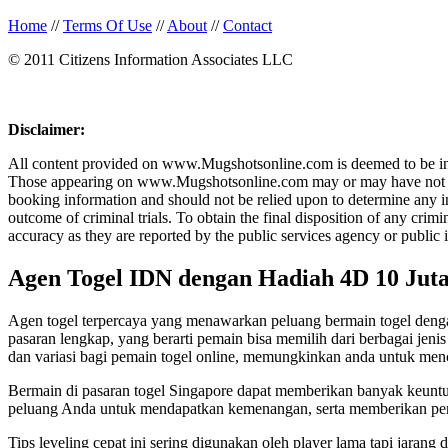
Home
//
Terms Of Use
//
About
//
Contact
© 2011 Citizens Information Associates LLC
Disclaimer:
All content provided on www.Mugshotsonline.com is deemed to be in th
Those appearing on www.Mugshotsonline.com may or may have not been c
booking information and should not be relied upon to determine any in
outcome of criminal trials. To obtain the final disposition of any cr
accuracy as they are reported by the public services agency or public 
Agen Togel IDN dengan Hadiah 4D 10 Jut
Agen togel terpercaya yang menawarkan peluang bermain togel dengan
pasaran lengkap, yang berarti pemain bisa memilih dari berbagai jen
dan variasi bagi pemain togel online, memungkinkan anda untuk men
Bermain di pasaran togel Singapore dapat memberikan banyak keunt
peluang Anda untuk mendapatkan kemenangan, serta memberikan p
Tips leveling cepat ini sering digunakan oleh player lama tapi jarang