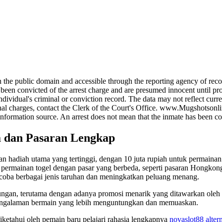
e public domain and accessible through the reporting agency of record
onvicted of the arrest charge and are presumed innocent until proven 
dividual's criminal or conviction record. The data may not reflect curre
iminal charges, contact the Clerk of the Court's Office. www.Mugshotsonl
information source. An arrest does not mean that the inmate has been co
a dan Pasaran Lengkap
 hadiah utama yang tertinggi, dengan 10 juta rupiah untuk permainan
is permainan togel dengan pasar yang berbeda, seperti pasaran Hongkon
coba berbagai jenis taruhan dan meningkatkan peluang menang.
ungan, terutama dengan adanya promosi menarik yang ditawarkan oleh
engalaman bermain yang lebih menguntungkan dan memuaskan.
 diketahui oleh pemain baru pelajari rahasia lengkapnya
novaslot88 altern