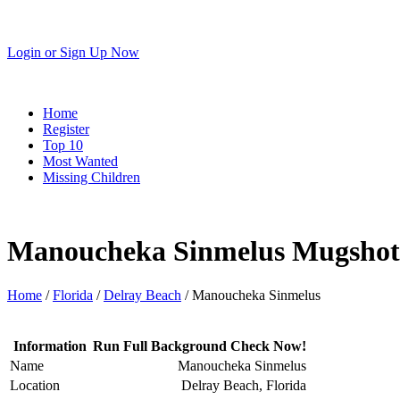
Login
or
Sign Up Now
Home
Register
Top 10
Most Wanted
Missing Children
Manoucheka Sinmelus Mugshot
Home
/
Florida
/
Delray Beach
/ Manoucheka Sinmelus
Information
Run Full Background Check Now!
Name
Manoucheka Sinmelus
Location
Delray Beach, Florida