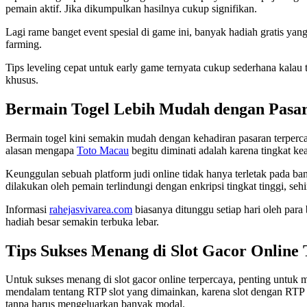
pemain aktif. Jika dikumpulkan hasilnya cukup signifikan.
Lagi rame banget event spesial di game ini, banyak hadiah gratis ya
farming.
Tips leveling cepat untuk early game ternyata cukup sederhana kalau 
khusus.
Bermain Togel Lebih Mudah dengan Pasa
Bermain togel kini semakin mudah dengan kehadiran pasaran terpercay
alasan mengapa
Toto Macau
begitu diminati adalah karena tingkat ke
Keunggulan sebuah platform judi online tidak hanya terletak pada ba
dilakukan oleh pemain terlindungi dengan enkripsi tingkat tinggi, se
Informasi
rahejasvivarea.com
biasanya ditunggu setiap hari oleh par
hadiah besar semakin terbuka lebar.
Tips Sukses Menang di Slot Gacor Online
Untuk sukses menang di slot gacor online terpercaya, penting untuk m
mendalam tentang RTP slot yang dimainkan, karena slot dengan RT
tanpa harus mengeluarkan banyak modal.