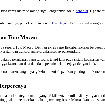
ng bisa kamu klaim sekarang juga, lengkapnya ada di
toto slot
. Update te
tahu caranya, penjelasannya ada di
Toto Togel
. Event spesial sering m
ran Toto Macau
a seperti Toto Macau. Dengan akses yang fleksibel melalui berbagai pl
akuratan dan transparansinya dalam setiap pengundian.
nyaknya permainan yang tersedia, tetapi juga pada sistem keamanan ya
hingga keamanan data dan dana pemain selalu terjaga dengan baik.
a bettor, karena angka yang keluar menjadi patokan penting untuk mene
 Terpercaya
emahami strategi bermain yang efektif serta memilih situs yang aman d
P tinggi akan memberikan peluang menang besar. Manfaatkan bonus d