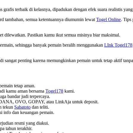
s grafis terbaik di kelasnya, dipadukan dengan efek suara realistis ya
ward tambahan, semua ketentuannya diumumin lewat
Togel Online
. Tips
et dilewatkan. Pastikan kamu ikut semua misinya biar maksimal.
 bermain, sehingga banyak pemain beralih menggunakan
LInk Togel178
i sangat penting karena memungkinkan pemain untuk tetap aktif tanpa
pemain tetap aman.
ribadi kamu aman bersama
Togel178
kami.
 juga bandar judi terpercaya.
 DANA, OVO, GOPAY, atau LinkAja untuk deposit.
n tekun
Sabatoto
dan teliti.
si info dan keuangan pemain.
erjudian resmi yang diakui.
pa tahun terakhir.