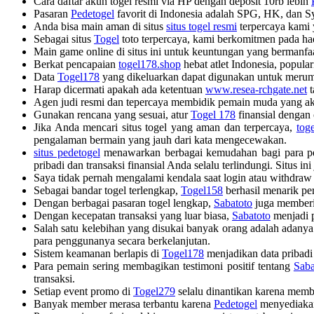
Cara daftar akun togel resmi via HP dengan deposit 10rb lebih
Pasaran
Pedetogel
favorit di Indonesia adalah SPG, HK, dan S
Anda bisa main aman di situs
situs togel resmi
terpercaya kami 
Sebagai situs
Togel
toto terpercaya, kami berkomitmen pada ha
Main game online di situs ini untuk keuntungan yang bermanfa
Berkat pencapaian
togel178.shop
hebat atlet Indonesia, popula
Data
Togel178
yang dikeluarkan dapat digunakan untuk merum
Harap dicermati apakah ada ketentuan
www.resea-rchgate.net
t
Agen judi resmi dan tepercaya membidik pemain muda yang ak
Gunakan rencana yang sesuai, atur
Togel 178
finansial dengan
Jika Anda mencari situs togel yang aman dan terpercaya,
tog
pengalaman bermain yang jauh dari kata mengecewakan.
situs pedetogel
menawarkan berbagai kemudahan bagi para pema
pribadi dan transaksi finansial Anda selalu terlindungi. Situs 
Saya tidak pernah mengalami kendala saat login atau withdra
Sebagai bandar togel terlengkap,
Togel158
berhasil menarik per
Dengan berbagai pasaran togel lengkap,
Sabatoto
juga memberik
Dengan kecepatan transaksi yang luar biasa,
Sabatoto
menjadi p
Salah satu kelebihan yang disukai banyak orang adalah adany
para penggunanya secara berkelanjutan.
Sistem keamanan berlapis di
Togel178
menjadikan data pribadi 
Para pemain sering membagikan testimoni positif tentang
Saba
transaksi.
Setiap event promo di
Togel279
selalu dinantikan karena memb
Banyak member merasa terbantu karena
Pedetogel
menyediakan