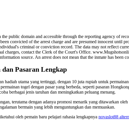
e public domain and accessible through the reporting agency of record
onvicted of the arrest charge and are presumed innocent until proven 
dividual's criminal or conviction record. The data may not reflect curre
iminal charges, contact the Clerk of the Court's Office. www.Mugshotson
information source. An arrest does not mean that the inmate has been co
a dan Pasaran Lengkap
 hadiah utama yang tertinggi, dengan 10 juta rupiah untuk permainan
is permainan togel dengan pasar yang berbeda, seperti pasaran Hongkon
coba berbagai jenis taruhan dan meningkatkan peluang menang.
ungan, terutama dengan adanya promosi menarik yang ditawarkan oleh
engalaman bermain yang lebih menguntungkan dan memuaskan.
 diketahui oleh pemain baru pelajari rahasia lengkapnya
novaslot88 altern