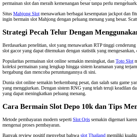
permainan slot dan meraih kemenangan besar tanpa perlu mengeluark
Situs
Mahjong Slot
menawarkan berbagai kesempatan jackpot dan fitur
ingin bermain slot Mahjong dengan peluang menang yang besar. Scat
Strategi Pecah Telur Dengan Menggunaka
Berdasarkan penelitian, slot yang menawarkan RTP tinggi cenderung
slot gacor yang dapat ditemukan dengan statistik yang mengesankan, d
Popularitas permainan slot online semakin meningkat, dan
Toto Slot
m
koleksi permainan yang lengkap hingga sistem keamanan yang terjam
bergabung dan mencoba peruntungannya di sini.
Dunia slot online semakin berkembang pesat, dan salah satu game yan
yang menggiurkan. Dengan sistem RNG yang telah teruji keadilan dan
yang dapat meningkatkan peluang menang.
Cara Bermain Slot Depo 10k dan Tips M
Metode pembayaran modern seperti
Slot Qris
semakin digemari karen
mengenai proses pembayaran.
Banyak review positif menyebut bahwa
slot Thailand
memiliki kualita