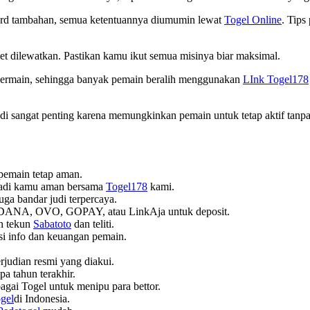
ward tambahan, semua ketentuannya diumumin lewat
Togel Online
. Tips
et dilewatkan. Pastikan kamu ikut semua misinya biar maksimal.
 bermain, sehingga banyak pemain beralih menggunakan
LInk Togel178
i sangat penting karena memungkinkan pemain untuk tetap aktif tanpa
pemain tetap aman.
ribadi kamu aman bersama
Togel178
kami.
 juga bandar judi terpercaya.
 DANA, OVO, GOPAY, atau LinkAja untuk deposit.
n tekun
Sabatoto
dan teliti.
si info dan keuangan pemain.
erjudian resmi yang diakui.
pa tahun terakhir.
gai Togel untuk menipu para bettor.
gel
di Indonesia.