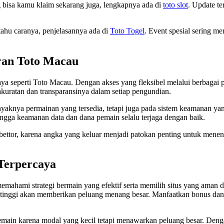
ng bisa kamu klaim sekarang juga, lengkapnya ada di
toto slot
. Update te
tahu caranya, penjelasannya ada di
Toto Togel
. Event spesial sering m
ran Toto Macau
a seperti Toto Macau. Dengan akses yang fleksibel melalui berbagai pl
akuratan dan transparansinya dalam setiap pengundian.
nyaknya permainan yang tersedia, tetapi juga pada sistem keamanan ya
hingga keamanan data dan dana pemain selalu terjaga dengan baik.
a bettor, karena angka yang keluar menjadi patokan penting untuk mene
 Terpercaya
emahami strategi bermain yang efektif serta memilih situs yang aman d
P tinggi akan memberikan peluang menang besar. Manfaatkan bonus d
pemain karena modal yang kecil tetapi menawarkan peluang besar. Den