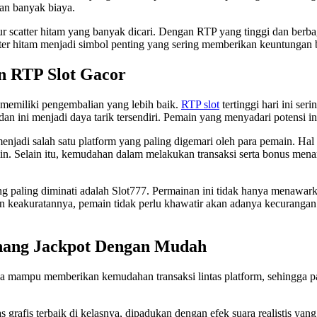
an banyak biaya.
 scatter hitam yang banyak dicari. Dengan RTP yang tinggi dan berbaga
ter hitam menjadi simbol penting yang sering memberikan keuntungan b
n RTP Slot Gacor
 memiliki pengembalian yang lebih baik.
RTP slot
tertinggi hari ini se
an ini menjadi daya tarik tersendiri. Pemain yang menyadari potensi i
enjadi salah satu platform yang paling digemari oleh para pemain. Hal 
in. Selain itu, kemudahan dalam melakukan transaksi serta bonus men
g paling diminati adalah Slot777. Permainan ini tidak hanya menawark
 keakuratannya, pemain tidak perlu khawatir akan adanya kecurangan.
enang Jackpot Dengan Mudah
a mampu memberikan kemudahan transaksi lintas platform, sehingga pa
s grafis terbaik di kelasnya, dipadukan dengan efek suara realistis ya