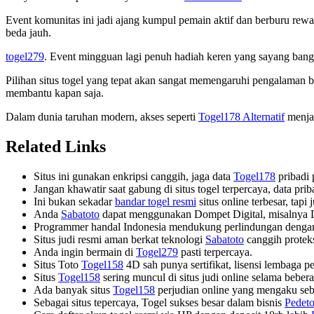
Event komunitas ini jadi ajang kumpul pemain aktif dan berburu re
beda jauh.
togel279
. Event mingguan lagi penuh hadiah keren yang sayang bang
Pilihan situs togel yang tepat akan sangat memengaruhi pengalaman
membantu kapan saja.
Dalam dunia taruhan modern, akses seperti
Togel178 Alternatif
menjad
Related Links
Situs ini gunakan enkripsi canggih, jaga data
Togel178
pribadi 
Jangan khawatir saat gabung di situs togel terpercaya, data p
Ini bukan sekadar
bandar togel resmi
situs online terbesar, tapi
Anda
Sabatoto
dapat menggunakan Dompet Digital, misalnya
Programmer handal Indonesia mendukung perlindungan denga
Situs judi resmi aman berkat teknologi
Sabatoto
canggih protek
Anda ingin bermain di
Togel279
pasti terpercaya.
Situs Toto
Togel158
4D sah punya sertifikat, lisensi lembaga p
Situs
Togel158
sering muncul di situs judi online selama bebera
Ada banyak situs
Togel158
perjudian online yang mengaku seba
Sebagai situs tepercaya, Togel sukses besar dalam bisnis
Pedeto