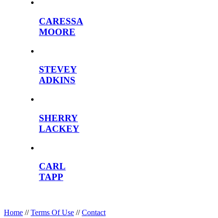
CARESSA
MOORE
STEVEY
ADKINS
SHERRY
LACKEY
CARL
TAPP
Home
//
Terms Of Use
//
Contact