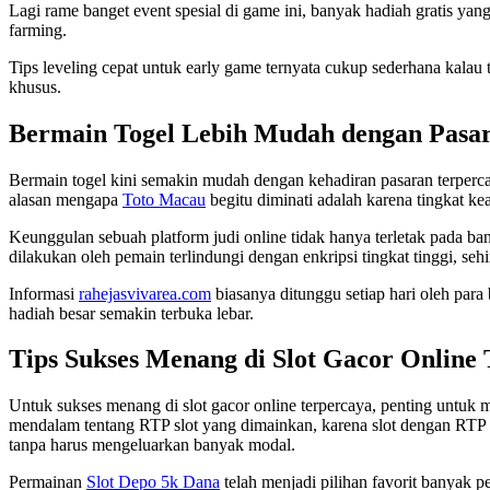
Lagi rame banget event spesial di game ini, banyak hadiah gratis ya
farming.
Tips leveling cepat untuk early game ternyata cukup sederhana kalau 
khusus.
Bermain Togel Lebih Mudah dengan Pasa
Bermain togel kini semakin mudah dengan kehadiran pasaran terpercay
alasan mengapa
Toto Macau
begitu diminati adalah karena tingkat ke
Keunggulan sebuah platform judi online tidak hanya terletak pada ba
dilakukan oleh pemain terlindungi dengan enkripsi tingkat tinggi, se
Informasi
rahejasvivarea.com
biasanya ditunggu setiap hari oleh par
hadiah besar semakin terbuka lebar.
Tips Sukses Menang di Slot Gacor Online
Untuk sukses menang di slot gacor online terpercaya, penting untuk m
mendalam tentang RTP slot yang dimainkan, karena slot dengan RT
tanpa harus mengeluarkan banyak modal.
Permainan
Slot Depo 5k Dana
telah menjadi pilihan favorit banyak 