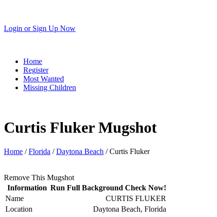
Login
or
Sign Up Now
Home
Register
Most Wanted
Missing Children
Curtis Fluker Mugshot
Home
/
Florida
/
Daytona Beach
/ Curtis Fluker
Remove This Mugshot
Information
Run Full Background Check Now!
Name
CURTIS FLUKER
Location
Daytona Beach, Florida