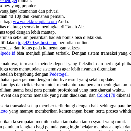
Pedetogel
mudah.
ydney yang populer.
yang jaga keamanan dan privasi.
diah 4d 10jt dan keamanan pemain.
at bagi
www.nekkocapital.com
Anda.
ritas olahraga semakin meningkat di Tanah Air.
us togel dengan lebih mantap.
aruhan sebelum penarikan hadiah bonus bisa dilakukan.
tif dalam
togel279.sg-host.com
perjudian online.
 cerdas, dan fokus pada kemenangan sukses.
elpede.id
bisa menjadi pilihan terbaik. Dengan sistem transaksi yang 
innya, termasuk metode deposit yang fleksibel dan berbagai pilih
ini juga terus mengupdate sistemnya agar lebih nyaman digunakan.
w setelah bergabung dengan
Pedetogel
.
hatian para pemain dengan fitur live result yang selalu update.
an tips dan trik terbaru untuk membantu para pemain meningkatkan p
ilihan utama bagi para pemain profesional yang menghargai waktu.
a event dan promo menarik yang rutin diadakan, dan
Colok178
dikenal 
serta transaksi setiap member terlindungi dengan baik sehingga para b
toto
yang mampu memberikan kemenangan besar, serta proses withdra
erikan kesempatan meraih hadiah tambahan tanpa syarat yang rumit.
 panduan lengkap bagi pemula yang ingin belajar membaca angka dan