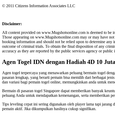
© 2011 Citizens Information Associates LLC
Disclaimer:
All content provided on www.Mugshotsonline.com is deemed to be in th
Those appearing on www.Mugshotsonline.com may or may have not been c
booking information and should not be relied upon to determine any in
outcome of criminal trials. To obtain the final disposition of any cr
accuracy as they are reported by the public services agency or public 
Agen Togel IDN dengan Hadiah 4D 10 Jut
Agen togel terpercaya yang menawarkan peluang bermain togel dengan
pasaran lengkap, yang berarti pemain bisa memilih dari berbagai jen
dan variasi bagi pemain togel online, memungkinkan anda untuk men
Bermain di pasaran togel Singapore dapat memberikan banyak keunt
peluang Anda untuk mendapatkan kemenangan, serta memberikan p
Tips leveling cepat ini sering digunakan oleh player lama tapi jarang
pemain aktif. Jika dikumpulkan hasilnya cukup signifikan.