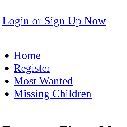
Login
or
Sign Up Now
Home
Register
Most Wanted
Missing Children