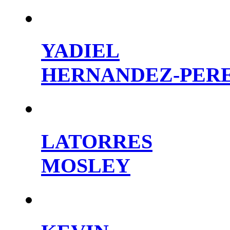
YADIEL
HERNANDEZ-PER
LATORRES
MOSLEY