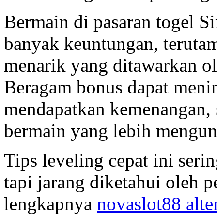
Bermain di pasaran togel S
banyak keuntungan, teruta
menarik yang ditawarkan o
Beragam bonus dapat meni
mendapatkan kemenangan, 
bermain yang lebih mengu
Tips leveling cepat ini ser
tapi jarang diketahui oleh p
lengkapnya
novaslot88 alter