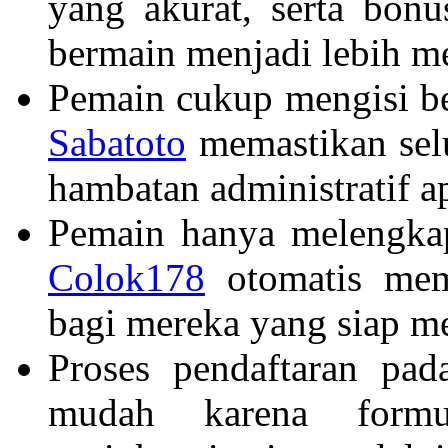
yang akurat, serta bon
bermain menjadi lebih m
Pemain cukup mengisi beb
Sabatoto
memastikan selu
hambatan administratif a
Pemain hanya melengkapi
Colok178
otomatis mem
bagi mereka yang siap m
Proses pendaftaran pad
mudah karena formu