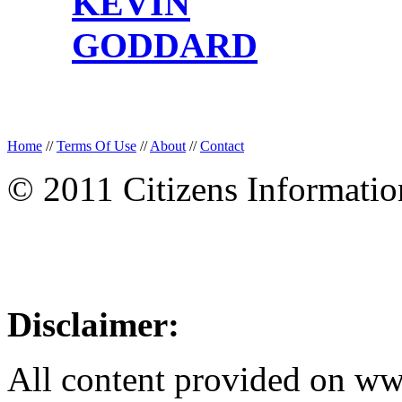
KEVIN
GODDARD
Home
//
Terms Of Use
//
About
//
Contact
© 2011 Citizens Informati
Disclaimer:
All content provided on w