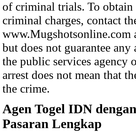
of criminal trials. To obtain
criminal charges, contact th
www.Mugshotsonline.com as
but does not guarantee any 
the public services agency 
arrest does not mean that t
the crime.
Agen Togel IDN dengan
Pasaran Lengkap