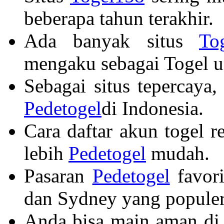
beberapa tahun terakhir.
Ada banyak situs
To
mengaku sebagai Togel u
Sebagai situs tepercaya,
Pedetogel
di Indonesia.
Cara daftar akun togel 
lebih
Pedetogel
mudah.
Pasaran
Pedetogel
favori
dan Sydney yang populer
Anda bisa main aman di