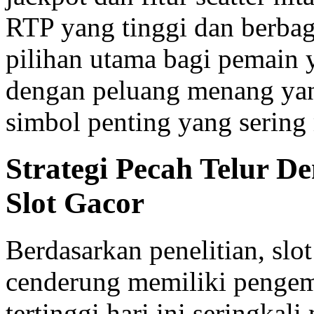
RTP yang tinggi dan berbaga
pilihan utama bagi pemain 
dengan peluang menang yang
simbol penting yang sering
Strategi Pecah Telur 
Slot Gacor
Berdasarkan penelitian, sl
cenderung memiliki pengem
tertinggi hari ini seringka