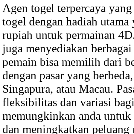
Agen togel terpercaya yan
togel dengan hadiah utama y
rupiah untuk permainan 4D.
juga menyediakan berbagai 
pemain bisa memilih dari be
dengan pasar yang berbeda,
Singapura, atau Macau. Pa
fleksibilitas dan variasi ba
memungkinkan anda untuk m
dan meningkatkan peluang