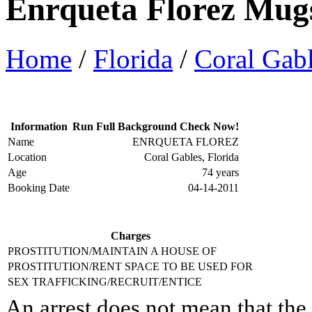
Enrqueta Florez Mug
Home
/
Florida
/
Coral Gab
Information
Run Full Background Check Now!
Name
ENRQUETA FLOREZ
Location
Coral Gables, Florida
Age
74 years
Booking Date
04-14-2011
Charges
PROSTITUTION/MAINTAIN A HOUSE OF
PROSTITUTION/RENT SPACE TO BE USED FOR
SEX TRAFFICKING/RECRUIT/ENTICE
An arrest does not mean that the