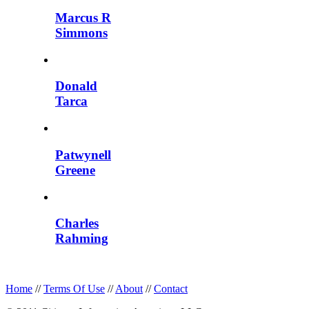
Marcus R
Simmons
Donald
Tarca
Patwynell
Greene
Charles
Rahming
Home
//
Terms Of Use
//
About
//
Contact