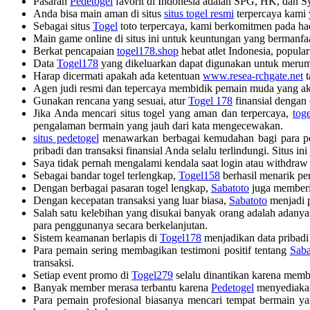
Pasaran
Pedetogel
favorit di Indonesia adalah SPG, HK, dan S
Anda bisa main aman di situs
situs togel resmi
terpercaya kami 
Sebagai situs
Togel
toto terpercaya, kami berkomitmen pada ha
Main game online di situs ini untuk keuntungan yang bermanfa
Berkat pencapaian
togel178.shop
hebat atlet Indonesia, popula
Data
Togel178
yang dikeluarkan dapat digunakan untuk merum
Harap dicermati apakah ada ketentuan
www.resea-rchgate.net
t
Agen judi resmi dan tepercaya membidik pemain muda yang ak
Gunakan rencana yang sesuai, atur
Togel 178
finansial dengan
Jika Anda mencari situs togel yang aman dan terpercaya,
tog
pengalaman bermain yang jauh dari kata mengecewakan.
situs pedetogel
menawarkan berbagai kemudahan bagi para pema
pribadi dan transaksi finansial Anda selalu terlindungi. Situs 
Saya tidak pernah mengalami kendala saat login atau withdra
Sebagai bandar togel terlengkap,
Togel158
berhasil menarik per
Dengan berbagai pasaran togel lengkap,
Sabatoto
juga memberik
Dengan kecepatan transaksi yang luar biasa,
Sabatoto
menjadi p
Salah satu kelebihan yang disukai banyak orang adalah adany
para penggunanya secara berkelanjutan.
Sistem keamanan berlapis di
Togel178
menjadikan data pribadi 
Para pemain sering membagikan testimoni positif tentang
Saba
transaksi.
Setiap event promo di
Togel279
selalu dinantikan karena memb
Banyak member merasa terbantu karena
Pedetogel
menyediakan
Para pemain profesional biasanya mencari tempat bermain y