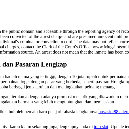
e public domain and accessible through the reporting agency of record
onvicted of the arrest charge and are presumed innocent until proven 
dividual's criminal or conviction record. The data may not reflect curre
iminal charges, contact the Clerk of the Court's Office. www.Mugshotson
information source. An arrest does not mean that the inmate has been co
a dan Pasaran Lengkap
 hadiah utama yang tertinggi, dengan 10 juta rupiah untuk permainan
is permainan togel dengan pasar yang berbeda, seperti pasaran Hongkon
coba berbagai jenis taruhan dan meningkatkan peluang menang.
ungan, terutama dengan adanya promosi menarik yang ditawarkan oleh
engalaman bermain yang lebih menguntungkan dan memuaskan.
 diketahui oleh pemain baru pelajari rahasia lengkapnya
novaslot88 altern
ng bisa kamu klaim sekarang juga, lengkapnya ada di
toto slot
. Update te