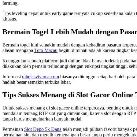
farming.
Tips leveling cepat untuk early game ternyata cukup sederhana kalau 
khusus.
Bermain Togel Lebih Mudah dengan Pasa
Bermain togel kini semakin mudah dengan kehadiran pasaran terpercay
alasan mengapa
Toto Macau
begitu diminati adalah karena tingkat ke
Keunggulan sebuah platform judi online tidak hanya terletak pada ba
dilakukan oleh pemain terlindungi dengan enkripsi tingkat tinggi, se
Informasi
rahejasvivarea.com
biasanya ditunggu setiap hari oleh par
hadiah besar semakin terbuka lebar.
Tips Sukses Menang di Slot Gacor Online
Untuk sukses menang di slot gacor online terpercaya, penting untuk m
mendalam tentang RTP slot yang dimainkan, karena slot dengan RT
tanpa harus mengeluarkan banyak modal.
Permainan
Slot Depo 5k Dana
telah menjadi pilihan favorit banyak 
permainan slot dan meraih kemenangan besar tanpa perlu mengeluark