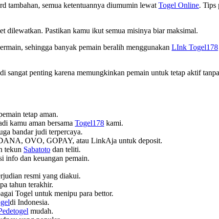
ward tambahan, semua ketentuannya diumumin lewat
Togel Online
. Tips
et dilewatkan. Pastikan kamu ikut semua misinya biar maksimal.
 bermain, sehingga banyak pemain beralih menggunakan
LInk Togel178
i sangat penting karena memungkinkan pemain untuk tetap aktif tanpa
pemain tetap aman.
ribadi kamu aman bersama
Togel178
kami.
 juga bandar judi terpercaya.
 DANA, OVO, GOPAY, atau LinkAja untuk deposit.
n tekun
Sabatoto
dan teliti.
si info dan keuangan pemain.
erjudian resmi yang diakui.
pa tahun terakhir.
gai Togel untuk menipu para bettor.
gel
di Indonesia.
Pedetogel
mudah.