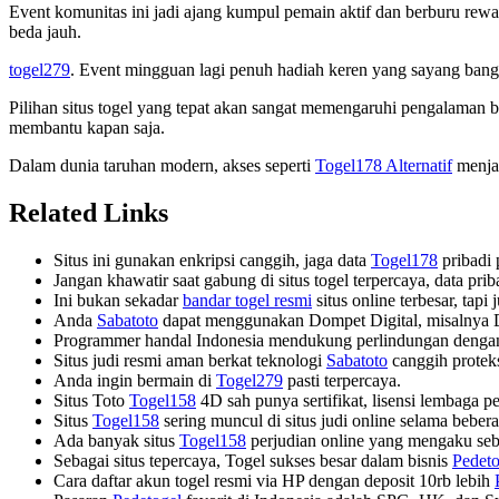
Event komunitas ini jadi ajang kumpul pemain aktif dan berburu re
beda jauh.
togel279
. Event mingguan lagi penuh hadiah keren yang sayang bang
Pilihan situs togel yang tepat akan sangat memengaruhi pengalaman
membantu kapan saja.
Dalam dunia taruhan modern, akses seperti
Togel178 Alternatif
menjad
Related Links
Situs ini gunakan enkripsi canggih, jaga data
Togel178
pribadi 
Jangan khawatir saat gabung di situs togel terpercaya, data p
Ini bukan sekadar
bandar togel resmi
situs online terbesar, tapi
Anda
Sabatoto
dapat menggunakan Dompet Digital, misalnya
Programmer handal Indonesia mendukung perlindungan denga
Situs judi resmi aman berkat teknologi
Sabatoto
canggih protek
Anda ingin bermain di
Togel279
pasti terpercaya.
Situs Toto
Togel158
4D sah punya sertifikat, lisensi lembaga p
Situs
Togel158
sering muncul di situs judi online selama bebera
Ada banyak situs
Togel158
perjudian online yang mengaku seba
Sebagai situs tepercaya, Togel sukses besar dalam bisnis
Pedeto
Cara daftar akun togel resmi via HP dengan deposit 10rb lebih