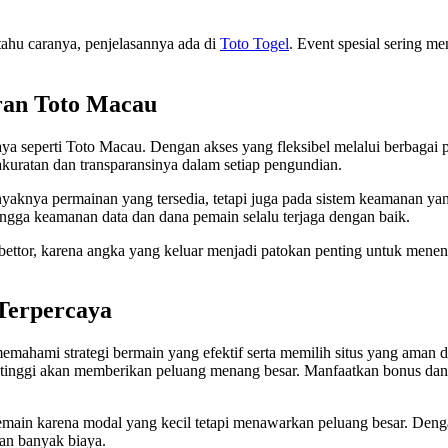
tahu caranya, penjelasannya ada di
Toto Togel
. Event spesial sering m
ran Toto Macau
a seperti Toto Macau. Dengan akses yang fleksibel melalui berbagai pl
akuratan dan transparansinya dalam setiap pengundian.
nyaknya permainan yang tersedia, tetapi juga pada sistem keamanan ya
hingga keamanan data dan dana pemain selalu terjaga dengan baik.
a bettor, karena angka yang keluar menjadi patokan penting untuk mene
 Terpercaya
emahami strategi bermain yang efektif serta memilih situs yang aman d
P tinggi akan memberikan peluang menang besar. Manfaatkan bonus d
pemain karena modal yang kecil tetapi menawarkan peluang besar. Den
an banyak biaya.