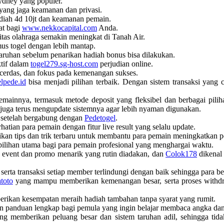
ydney yang populer.
yang jaga keamanan dan privasi.
diah 4d 10jt dan keamanan pemain.
at bagi
www.nekkocapital.com
Anda.
ritas olahraga semakin meningkat di Tanah Air.
us togel dengan lebih mantap.
aruhan sebelum penarikan hadiah bonus bisa dilakukan.
tif dalam
togel279.sg-host.com
perjudian online.
 cerdas, dan fokus pada kemenangan sukses.
elpede.id
bisa menjadi pilihan terbaik. Dengan sistem transaksi yang 
innya, termasuk metode deposit yang fleksibel dan berbagai pilih
ini juga terus mengupdate sistemnya agar lebih nyaman digunakan.
w setelah bergabung dengan
Pedetogel
.
hatian para pemain dengan fitur live result yang selalu update.
an tips dan trik terbaru untuk membantu para pemain meningkatkan p
ilihan utama bagi para pemain profesional yang menghargai waktu.
a event dan promo menarik yang rutin diadakan, dan
Colok178
dikenal 
serta transaksi setiap member terlindungi dengan baik sehingga para b
toto
yang mampu memberikan kemenangan besar, serta proses withdra
erikan kesempatan meraih hadiah tambahan tanpa syarat yang rumit.
 panduan lengkap bagi pemula yang ingin belajar membaca angka dan
ang memberikan peluang besar dan sistem taruhan adil, sehingga ti