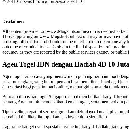
© 2011 Citizens Information Associates LLC
Disclaimer:
All content provided on www.Mugshotsonline.com is deemed to be in th
Those appearing on www.Mugshotsonline.com may or may have not been c
booking information and should not be relied upon to determine any in
outcome of criminal trials. To obtain the final disposition of any cr
accuracy as they are reported by the public services agency or public 
Agen Togel IDN dengan Hadiah 4D 10 Jut
Agen togel terpercaya yang menawarkan peluang bermain togel dengan
pasaran lengkap, yang berarti pemain bisa memilih dari berbagai jen
dan variasi bagi pemain togel online, memungkinkan anda untuk men
Bermain di pasaran togel Singapore dapat memberikan banyak keunt
peluang Anda untuk mendapatkan kemenangan, serta memberikan p
Tips leveling cepat ini sering digunakan oleh player lama tapi jarang
pemain aktif. Jika dikumpulkan hasilnya cukup signifikan.
Lagi rame banget event spesial di game ini, banyak hadiah gratis ya